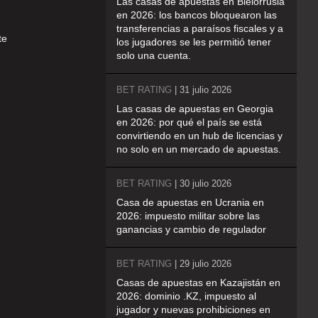
Las casas de apuestas en Bielorrusia
en 2026: los bancos bloquearon las
transferencias a paraísos fiscales y a
te
los jugadores se les permitió tener
solo una cuenta.
BET RATING
| 31 julio 2026
Las casas de apuestas en Georgia
en 2026: por qué el país se está
convirtiendo en un hub de licencias y
no solo en un mercado de apuestas.
BET RATING
| 30 julio 2026
Casa de apuestas en Ucrania en
2026: impuesto militar sobre las
ganancias y cambio de regulador
BET RATING
| 29 julio 2026
Casas de apuestas en Kazajistán en
2026: dominio .KZ, impuesto al
jugador y nuevas prohibiciones en