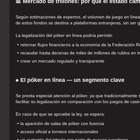
📊 Mercado de trillones: por qué el estado ca
Según estimaciones de expertos, el volumen de juego en línea
de estos fondos se destina a plataformas extranjeras, sin ser 
La legalización del póker en línea podría permitir:
retornar flujos financieros a la economía de la Federación 
recaudar hasta decenas de miles de millones de rublos en
crear un mercado regulado y transparente
♠️ El póker en línea — un segmento clave
Se presta especial atención al póker, ya que tradicionalmente 
facilitar su legalización en comparación con los juegos de casin
En caso de que se apruebe la ley, se espera:
la aparición de salas de póker con licencia
acceso oficial a torneos internacionales
un aumento del interés por parte de nuevos jugadores