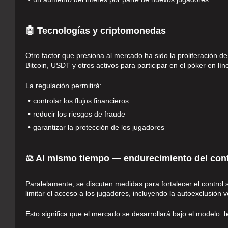
🤖 Tecnologías y criptomonedas
Otro factor que presiona al mercado ha sido la proliferación 
Bitcoin, USDT y otros activos para participar en el póker en lín
La regulación permitirá:
controlar los flujos financieros
reducir los riesgos de fraude
garantizar la protección de los jugadores
⚖️ Al mismo tiempo — endurecimiento del cont
Paralelamente, se discuten medidas para fortalecer el control
limitar el acceso a los jugadores, incluyendo la autoexclusión v
Esto significa que el mercado se desarrollará bajo el modelo:
l