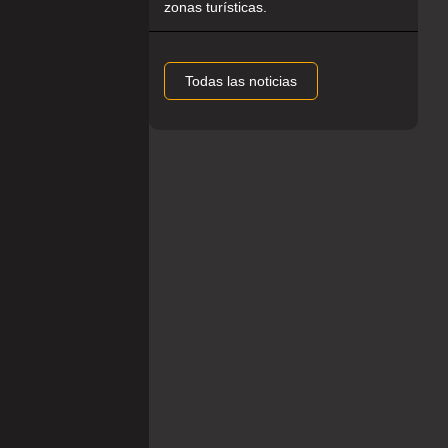
zonas turísticas.
Todas las noticias