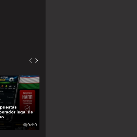
Artículos
apuestas
Las casas de apuestas en Rusia en 2026
perador legal de
shock fiscal, colapso de la publicidad y
ro.
qué significa esto para el mercado.
0
0
04 agosto 2026, 10:04
0