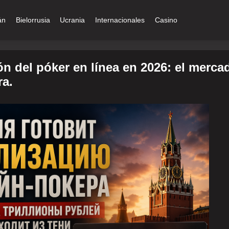
án
Bielorrusia
Ucrania
Internacionales
Casino
ión del póker en línea en 2026: el merca
ra.