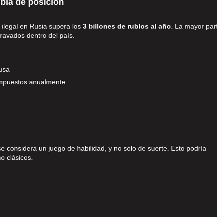
mbia de posición
 ilegal en Rusia supera los
3 billones de rublos al año
. La mayor par
gravados dentro del país.
Rusa
 impuestos anualmente
se considera un juego de habilidad, y no solo de suerte. Esto podría
o clásicos.