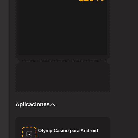
Aplicaciones
Olymp Casino para Android
-