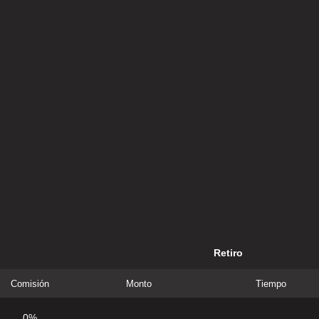
Retiro
Comisión
Monto
Tiempo
0%