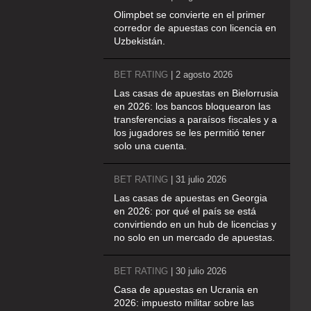
Olimpbet se convierte en el primer
corredor de apuestas con licencia en
Uzbekistán.
BET RATING
| 2 agosto 2026
Las casas de apuestas en Bielorrusia
en 2026: los bancos bloquearon las
transferencias a paraísos fiscales y a
los jugadores se les permitió tener
solo una cuenta.
BET RATING
| 31 julio 2026
Las casas de apuestas en Georgia
en 2026: por qué el país se está
convirtiendo en un hub de licencias y
no solo en un mercado de apuestas.
BET RATING
| 30 julio 2026
Casa de apuestas en Ucrania en
2026: impuesto militar sobre las