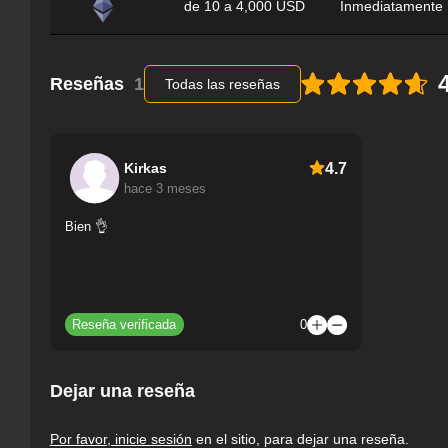
de 10 a 4,000 USD
Inmediatamente
Reseñas
1
Todas las reseñas
Kirkas
4.7
hace 3 meses
Bien 👌
0
Reseña verificada
Dejar una reseña
Por favor, inicie sesión
en el sitio, para dejar una reseña.