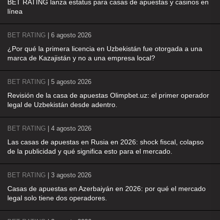
BET RATING lanza estatus para casas de apuestas y casinos en
línea
BET RATING
| 6 agosto 2026
¿Por qué la primera licencia en Uzbekistán fue otorgada a una
marca de Kazajistán y no a una empresa local?
BET RATING
| 5 agosto 2026
Revisión de la casa de apuestas Olimpbet.uz: el primer operador
legal de Uzbekistán desde adentro.
BET RATING
| 4 agosto 2026
Las casas de apuestas en Rusia en 2026: shock fiscal, colapso
de la publicidad y qué significa esto para el mercado.
BET RATING
| 3 agosto 2026
Casas de apuestas en Azerbaiyán en 2026: por qué el mercado
legal solo tiene dos operadores.