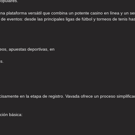
populares.
una plataforma versátil que combina un potente casino en línea y un se
 eventos: desde las principales ligas de fútbol y torneos de tenis has
eos, apuestas deportivas, en
s.
isamente en la etapa de registro. Vavada ofrece un proceso simplific
ción básica: