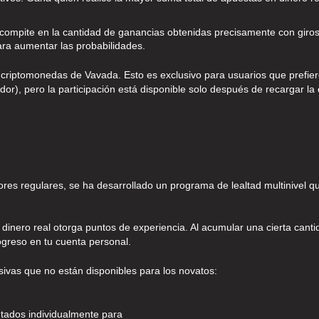
y compite en la cantidad de ganancias obtenidas precisamente con giros 
ara aumentar las probabilidades.
riptomonedas de Vavada. Esto es exclusivo para usuarios que prefieren
dor), pero la participación está disponible solo después de recargar la
adores regulares, se ha desarrollado un programa de lealtad multinivel q
dinero real otorga puntos de experiencia. Al acumular una cierta cant
greso en tu cuenta personal.
sivas que no están disponibles para los novatos:
tados individualmente para