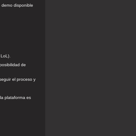
o demo disponible
 LoL).
osibilidad de
eguir el proceso y
la plataforma es