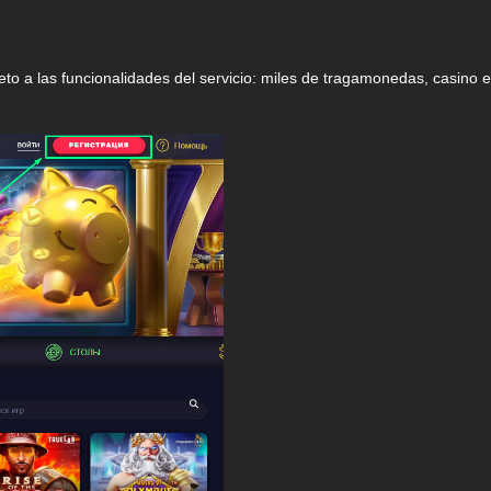
to a las funcionalidades del servicio: miles de tragamonedas, casino e