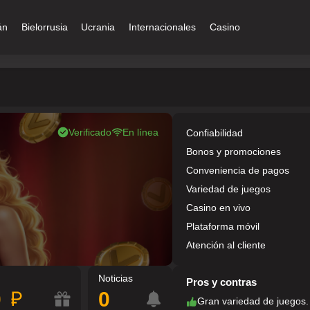
án
Bielorrusia
Ucrania
Internacionales
Casino
Verificado
En línea
Confiabilidad
Bonos y promociones
Conveniencia de pagos
Variedad de juegos
Casino en vivo
Plataforma móvil
Atención al cliente
Noticias
Pros y contras
0
0
Gran variedad de juegos.