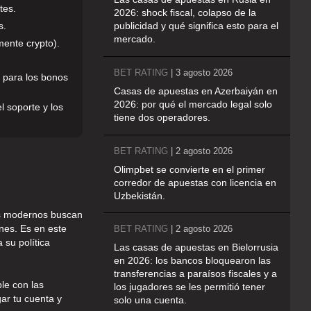
tes.
2026: shock fiscal, colapso de la
publicidad y qué significa esto para el
s.
mercado.
mente crypto).
BET RATING
| 3 agosto 2026
 para los bonos
Casas de apuestas en Azerbaiyán en
2026: por qué el mercado legal solo
l soporte y los
tiene dos operadores.
BET RATING
| 2 agosto 2026
Olimpbet se convierte en el primer
corredor de apuestas con licencia en
Uzbekistán.
res modernos buscan
ones. Es en este
BET RATING
| 2 agosto 2026
 su política
Las casas de apuestas en Bielorrusia
en 2026: los bancos bloquearon las
transferencias a paraísos fiscales y a
le con las
los jugadores se les permitió tener
ar tu cuenta y
solo una cuenta.