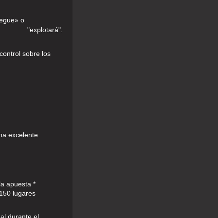
pegue» o
"explotará".
control sobre los
na excelente
la apuesta *
 150 lugares
al durante el