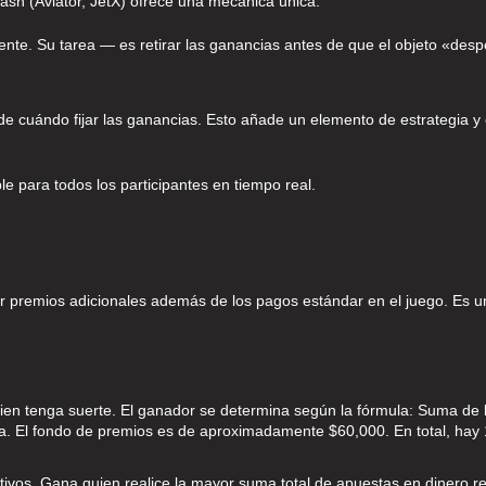
ash (Aviator, JetX) ofrece una mecánica única.
ente. Su tarea — es retirar las ganancias antes de que el objeto «des
cide cuándo fijar las ganancias. Esto añade un elemento de estrategia y 
e para todos los participantes en tiempo real.
r premios adicionales además de los pagos estándar en el juego. Es u
en tenga suerte. El ganador se determina según la fórmula: Suma de 
nta. El fondo de premios es de aproximadamente $60,000. En total, hay
tivos. Gana quien realice la mayor suma total de apuestas en dinero re