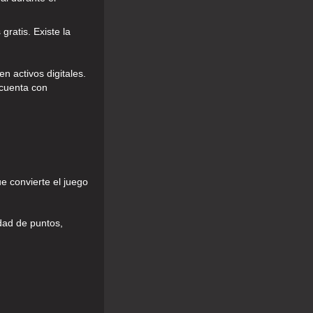
gratis. Existe la
 activos digitales.
 cuenta con
ue convierte el juego
idad de puntos,