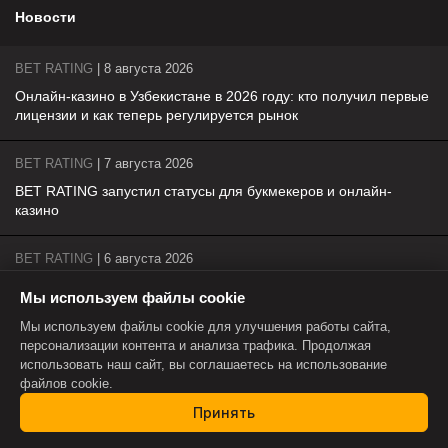
Новости
BET RATING
| 8 августа 2026
Онлайн-казино в Узбекистане в 2026 году: кто получил первые
лицензии и как теперь регулируется рынок
BET RATING
| 7 августа 2026
BET RATING запустил статусы для букмекеров и онлайн-
казино
BET RATING
| 6 августа 2026
Почему первую лицензию в Узбекистане получил
Мы используем файлы cookie
казахстанский бренд, а не местная компания
Мы используем файлы cookie для улучшения работы сайта,
персонализации контента и анализа трафика. Продолжая
BET RATING
| 5 августа 2026
использовать наш сайт, вы соглашаетесь на использование
Обзор букмекера Olimpbet.uz: первый легальный оператор
файлов cookie.
Узбекистана изнутри
Принять