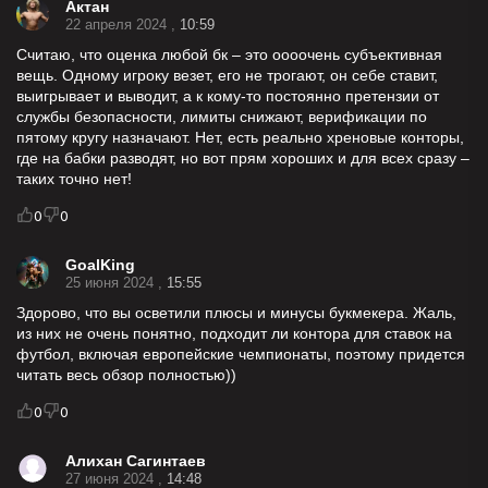
Актан
22 апреля 2024 ,
10:59
Считаю, что оценка любой бк – это оооочень субъективная
вещь. Одному игроку везет, его не трогают, он себе ставит,
выигрывает и выводит, а к кому-то постоянно претензии от
службы безопасности, лимиты снижают, верификации по
пятому кругу назначают. Нет, есть реально хреновые конторы,
где на бабки разводят, но вот прям хороших и для всех сразу –
таких точно нет!
0
0
GoalKing
25 июня 2024 ,
15:55
Здорово, что вы осветили плюсы и минусы букмекера. Жаль,
из них не очень понятно, подходит ли контора для ставок на
футбол, включая европейские чемпионаты, поэтому придется
читать весь обзор полностью))
0
0
Алихан Сагинтаев
27 июня 2024 ,
14:48