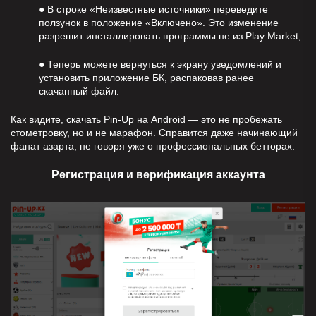
● В
строке «Неизвестные источники» переведите
ползунок в положение «Включено». Это изменение
разрешит инсталлировать программы не из Play Market;
● Т
еперь можете вернуться к экрану уведомлений и
установить приложение БК, распаковав ранее
скачанный файл.
Как видите, скачать Pin-Up на Android — это не пробежать
стометровку, но и не марафон. Справится даже начинающий
фанат азарта, не говоря уже о профессиональных бетторах.
Регистрация и верификация аккаунта