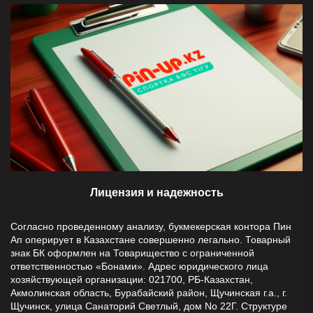
Лицензия и надежность
Согласно проведенному анализу, букмекерская контора Пин
Ап оперирует в Казахстане совершенно легально. Товарный
знак БК оформлен на Товарищество с ограниченной
ответственностью «Бонами». Адрес юридического лица
хозяйствующей организации: 021700, РБ-Казахстан,
Акмолинская область, Бурабайский район, Щучинская г.а., г.
Щучинск, улица Санаторий Светлый, дом No 22Г. Структуре