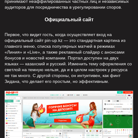
принимают неаффилированных частных лиц и независимых
аудиторов для посредничества в урегулировании споров.
Официальный сайт
Первое, что видит гость, когда осуществляет вход на
официальный сайт pin-up.kz — это стандартная картина из
главного меню, списка популярных матчей в режимах
«Линия» и «Live», а также рекламный слайдер с анонсами
бонусов и новостей компании. Портал доступен на двух
языках — казахский и русский. Изменить тему оформления со
светлой на темную нельзя, да и в целом настроек у ресурса
не так много. С другой стороны, он интуитивен, как финт
Зидана, что делает его простым, но эффективным.