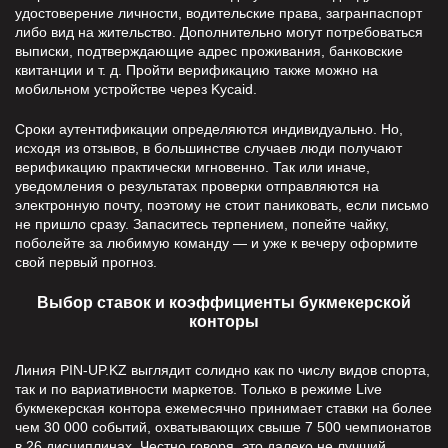
удостоверение личности, водительские права, загранпаспорт
либо вид на жительство. Дополнительно могут потребоваться
выписки, подтверждающие адрес проживания, банковские
квитанции и т. д. Пройти верификацию также можно на
мобильном устройстве через Kycaid.
Сроки аутентификации определяются индивидуально. Но,
исходя из отзывов, в большинстве случаев люди получают
верификацию практически мгновенно. Так или иначе,
уведомления о результатах проверки отправляются на
электронную почту, поэтому не стоит паниковать, если письмо
не пришло сразу. Запаситесь терпением, попейте чайку,
поболейте за любимую команду — и уже к вечеру оформите
свой первый прогноз.
Выбор ставок и коэффициенты букмекерской
конторы
Линия PIN-UP.KZ выглядит солидно как по числу видов спорта,
так и по вариативности маркетов. Только в режиме Live
букмекерская контора ежемесячно принимает ставки на более
чем 30 000 событий, охватывающих свыше 7 500 чемпионатов
в 26 дисциплинах. Честно говоря, это далеко не лучший