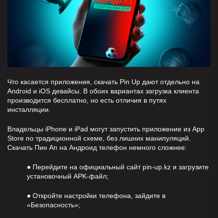
Что касается приложения, скачать Pin Up дают отдельно на
Android и iOS девайсы. В обоих вариантах загрузка клиента
производится бесплатно, но есть отличия в путях
инсталляции.
Владельцы iPhone и iPad могут запустить приложение из App
Store по традиционной схеме, без лишних манипуляций.
Скачать Пин Ап на Андроид телефон немного сложнее:
● П
ерейдите на официальный сайт pin-up.kz и загрузите
установочный APK-файл;
● О
ткройте настройки телефона, зайдите в
«Безопасность»;