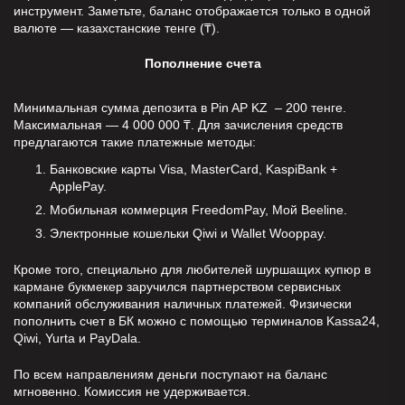
инструмент. Заметьте, баланс отображается только в одной
валюте — казахстанские тенге (₸).
Пополнение счета
Минимальная сумма депозита в Pin AP KZ – 200 тенге.
Максимальная — 4 000 000 ₸. Для зачисления средств
предлагаются такие платежные методы:
Банковские
карты
Visa, MasterCard, KaspiBank +
ApplePay.
Мобильная коммерция FreedomPay, Мой Beeline.
Электронные кошельки Qiwi и Wallet Wooppay.
Кроме того, специально для любителей шуршащих купюр в
кармане букмекер заручился партнерством сервисных
компаний обслуживания наличных платежей. Физически
пополнить счет в БК можно с помощью терминалов Kassa24,
Qiwi, Yurta и PayDala.
По всем направлениям деньги поступают на баланс
мгновенно. Комиссия не удерживается.