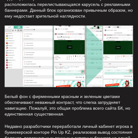
расположилась перелистывающаяся карусель с рекламными
баннерами. Данный блок организован привычным образом, но
ему недостает зрительной наглядности.
Белый фон с фирменными красным и зеленым цветами
обеспечивают неважный контраст, что слегка затрудняет
навигацию. Пожалуй, это общая проблема всего сайта БК, но
единственная существенная.
Недавно разработчики переработали личный кабинет игрока в
букмекерской конторе Pin Up KZ, реализовав вывод состояния