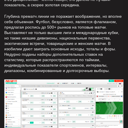
показатель, а скорее золотая середина.
Глубина прематч линии не поражает воображение, но вполне
себе объемная. Футбол, безусловно, является флагманом,
предлагая роспись до 500+ рынков на топовые матчи.
Выставляют не только высшие лиги и международные кубки,
но также низшие дивизионы, национальные первенства,
экзотические встречи, товарищеские и женские матчи. В
изобилии дают заиграть основные исходы, тоталы и форы.
Недурно поданы наборы дополнительных ставок на
статистику, которые распространяются по таймам,
индивидуальные показатели спортсменов, интервалы,
диапазоны, комбинированные и долгосрочные выборы.