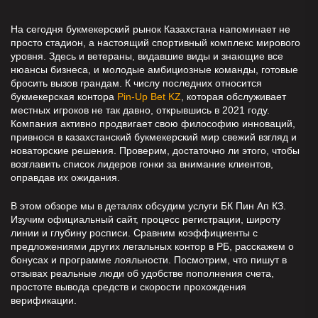
На сегодня букмекерский рынок Казахстана напоминает не
просто стадион, а настоящий спортивный комплекс мирового
уровня. Здесь и ветераны, видавшие виды и знающие все
нюансы бизнеса, и молодые амбициозные команды, готовые
бросить вызов грандам. К числу последних относится
букмекерская контора
Pin-Up Bet KZ
, которая обслуживает
местных игроков не так давно, открывшись в 2021 году.
Компания активно продвигает свою философию инноваций,
привнося в казахстанский букмекерский мир свежий взгляд и
новаторские решения. Проверим, достаточно ли этого, чтобы
возглавить список лидеров гонки за внимание клиентов,
оправдав их ожидания.
В этом обзоре мы в деталях обсудим услуги БК Пин Ап КЗ.
Изучим официальный сайт, процесс регистрации, широту
линии и глубину росписи. Сравним коэффициенты с
предложениями других легальных контор в РБ, расскажем о
бонусах и программе лояльности. Посмотрим, что пишут в
отзывах реальные люди об удобстве пополнения счета,
простоте вывода средств и скорости прохождения
верификации.