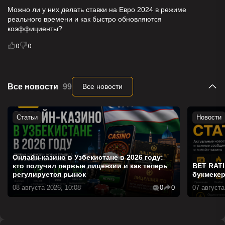
Можно ли у них делать ставки на Евро 2024 в режиме
реального времени и как быстро обновляются
коэффициенты?
0
0
Все новости
99
Все новости
Статьи
Новости
Онлайн-казино в Узбекистане в 2026 году:
кто получил первые лицензии и как теперь
BET RATI
регулируется рынок
букмекер
08 августа 2026, 10:08
0
0
07 августа