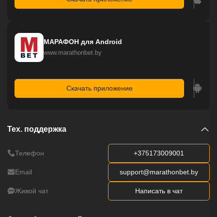
МАРАФОН для Android
www.marathonbet.by
Скачать приложение
Тех. поддержка
Телефон
+375173009001
Email
support@marathonbet.by
Живой чат
Написать в чат