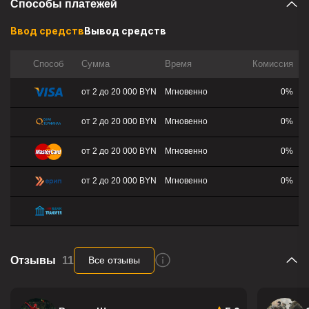
Способы платежей
Ввод средств
Вывод средств
Способ
Сумма
Время
Комиссия
от 2 до 20 000 BYN
Мгновенно
0%
от 2 до 20 000 BYN
Мгновенно
0%
от 2 до 20 000 BYN
Мгновенно
0%
от 2 до 20 000 BYN
Мгновенно
0%
Отзывы
11
Все отзывы