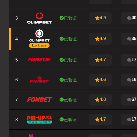
4.9
40
3
已验证
4.9
35
4
已验证
4.7
17
5
已验证
4.6
16
6
已验证
4.8
67
7
已验证
4.7
17
8
已验证