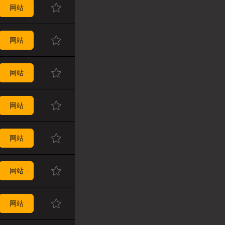
网站
网站
网站
网站
网站
网站
网站