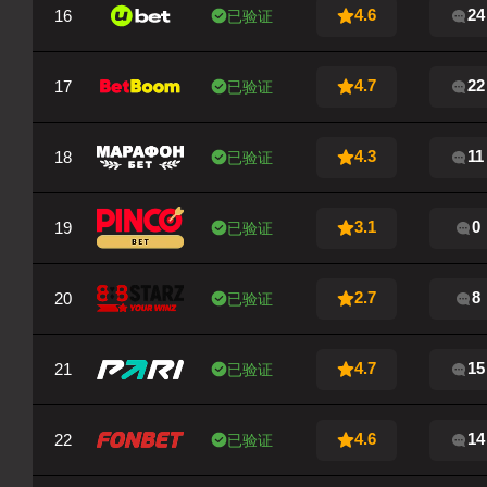
4.6
24
16
已验证
4.7
22
17
已验证
4.3
11
18
已验证
3.1
0
19
已验证
2.7
8
20
已验证
4.7
15
21
已验证
4.6
14
22
已验证