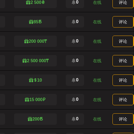
0
2 500
评论
在线
0
85
评论
在线
0
200 000
评论
在线
0
2 500 000
评论
在线
0
10
评论
在线
0
15 000
评论
在线
0
200
评论
在线