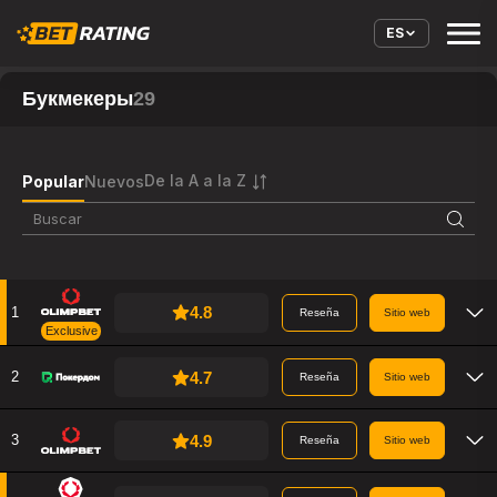
ES
Букмекеры
29
De la A a la Z
Popular
Nuevos
4.8
1
Reseña
Sitio web
4.7
2
Reseña
Sitio web
4.9
3
Reseña
Sitio web