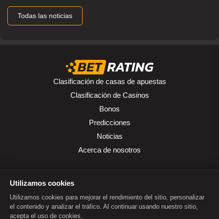
Todas las noticias
Clasificación de casas de apuestas
Clasificación de Casinos
Bonos
Predicciones
Noticias
Acerca de nosotros
Utilizamos cookies
Utilizamos cookies para mejorar el rendimiento del sitio, personalizar
el contenido y analizar el tráfico. Al continuar usando nuestro sitio,
Términos de uso
acepta el uso de cookies.