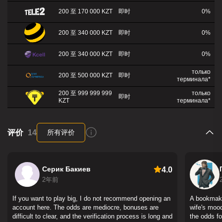
200 至 170 000 KZT
即时
0%
200 至 340 000 KZT
即时
0%
200 至 340 000 KZT
即时
0%
только
200 至 500 000 KZT
即时
терминала*
200 至 999 999 999
только
即时
KZT
терминала*
评价
14
所有评价
Серик Бакиев
4.0
2年前
If you want to play big, I do not recommend opening an
A bookmake
account here. The odds are mediocre, bonuses are
wife's mood
difficult to clear, and the verification process is long and
the odds f