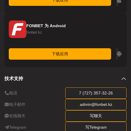
FONBET 为 Android
fonbet.kz
下载应用
技术支持
电话
7 (727) 357-32-26
电子邮件
admin@fonbet.kz
在线聊天
写聊天
Telegram
写Telegram