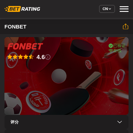
CN
FONBET
已验证
在线
4.6
评分