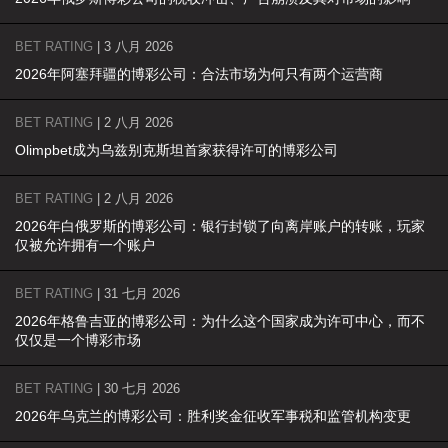
BET RATING
| 3 八月 2026
2026年阿塞拜疆的博彩公司：合法市场为何只有两个运营商
BET RATING
| 2 八月 2026
Olimpbet成为乌兹别克斯坦首家获得许可的博彩公司
BET RATING
| 2 八月 2026
2026年白俄罗斯的博彩公司：银行封锁了向离岸账户的转账，玩家
仅被允许拥有一个账户
BET RATING
| 31 七月 2026
2026年格鲁吉亚的博彩公司：为什么这个国家成为许可中心，而不
仅仅是一个博彩市场
BET RATING
| 30 七月 2026
2026年乌克兰的博彩公司：胜利奖金征收军事税和监管机构变更