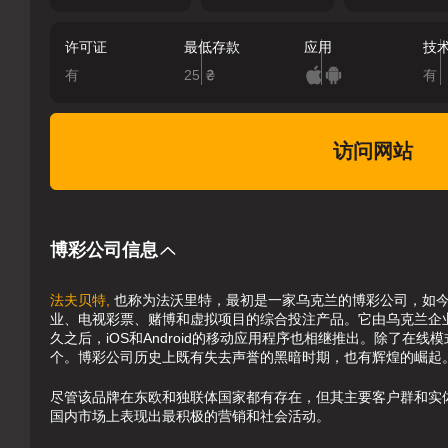
许可证
最低存款
应用
技
有
25
有
访问网站
博彩公司信息
法夫贝特
,
也称为法沃里特，最初是一家乌克兰的博彩公司，如今
业、电视彩票、赌博和虚拟项目的综合投注产品。它由乌克兰企业
久之后，iOS和Android的移动应用程序也相继推出。除了在
个。博彩公司历史上既有失去声誉的黑暗时期，也有辉煌的崛起
尽管该品牌在东欧和独联体国家都有存在，但其主要客户群和实体零
国内市场上表现出最积极的营销和社会活动。