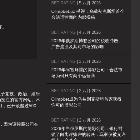
BET RATING
| 5 八月 2026
Olimpbet.uz 书评：乌兹别克斯坦首个
合法运营商的内部揭秘
。
证。
BET RATING
| 4 八月 2026
2026年俄罗斯博彩公司的税收冲击、
广告崩溃及其对市场的影响
BET RATING
| 3 八月 2026
2026年阿塞拜疆的博彩公司：合法市
场为何只有两个运营商
BET RATING
| 2 八月 2026
电子竞技、政治、娱乐
Olimpbet成为乌兹别克斯坦首家获得
动投注的官方网站。不
许可的博彩公司
月，已开放超过500
BET RATING
| 2 八月 2026
A，因为该控股公司在
2026年白俄罗斯的博彩公司：银行封
锁了向离岸账户的转账，玩家仅被允许