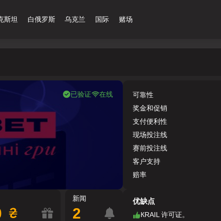
克斯坦
白俄罗斯
乌克兰
国际
赌场
已验证
在线
可靠性
奖金和促销
支付便利性
现场投注线
赛前投注线
客户支持
赔率
新闻
优缺点
0
2
КRAIL 许可证。