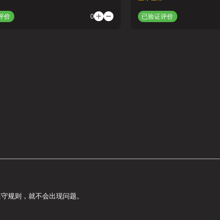
markets is lacking.
0
评价
已验证评价
遵守规则，就不会出现问题。