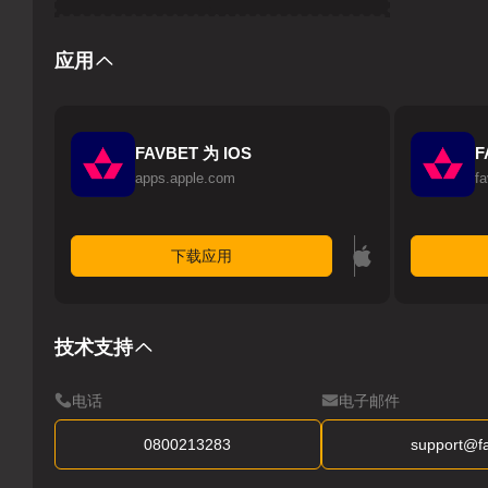
应用
FAVBET 为 IOS
F
apps.apple.com
f
下载应用
技术支持
电话
电子邮件
0800213283
support@f