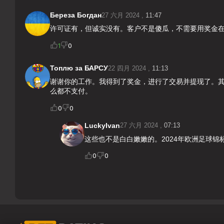
Береза Богдан
27 六月 2024 ,
11:47
许可证有，但诚实没有。客户不是傻瓜，不需要用奖金
1
0
Топлю за БАРСУ
22 四月 2024 ,
11:13
谢谢你的工作。我得到了奖金，进行了交易并提现了。
么都不支付。
0
0
LuckyIvan
27 六月 2024 ,
07:13
这些也不是白白嫩嫩的。2024年欧洲足球
0
0