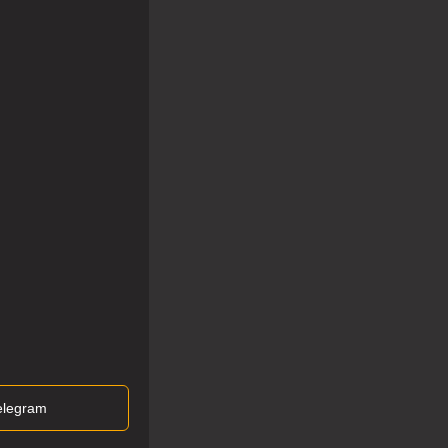
legram