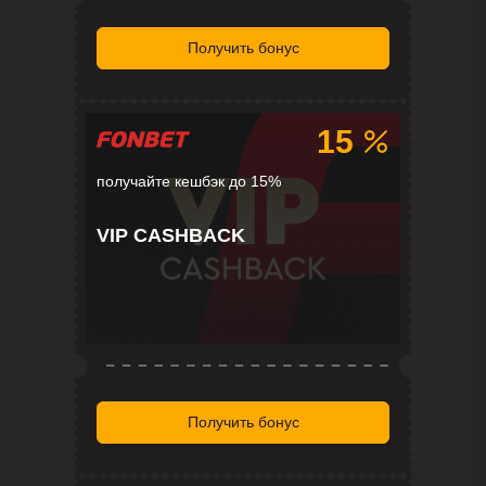
Получить бонус
15
получайте кешбэк до 15%
VIP CASHBACK
Получить бонус