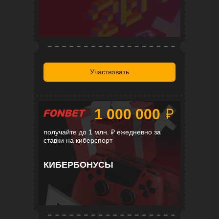
Участвовать
1 000 000
получайте до 1 млн. ₽ ежедневно за
ставки на киберспорт
КИБЕРБОНУСЫ