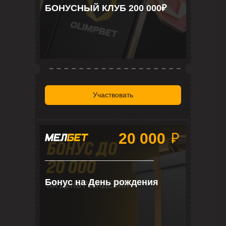
БОНУСНЫЙ КЛУБ 200 000₽
Участвовать
20 000
___________________________
Бонус на День рождения