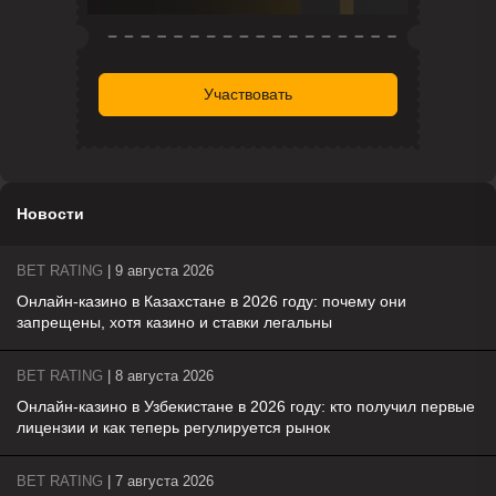
Участвовать
Новости
BET RATING
| 9 августа 2026
Онлайн-казино в Казахстане в 2026 году: почему они
запрещены, хотя казино и ставки легальны
BET RATING
| 8 августа 2026
Онлайн-казино в Узбекистане в 2026 году: кто получил первые
лицензии и как теперь регулируется рынок
BET RATING
| 7 августа 2026