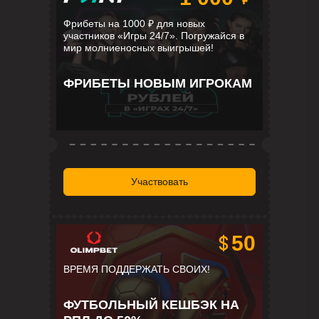
Фрибеты на 1000 ₽ для новых
участников «Игры 24/7». Погружайся в
мир молниеносных выигрышей!
ФРИБЕТЫ НОВЫМ ИГРОКАМ
Участвовать
50
ВРЕМЯ ПОДДЕРЖАТЬ СВОИХ!
ФУТБОЛЬНЫЙ КЕШБЭК НА