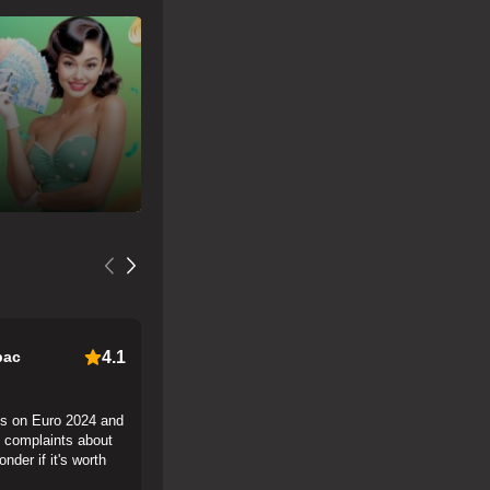
金
0
рас
4.1
Сергей Есеналиев
4.4
2年前
ds on Euro 2024 and
A bookmaker with a decent level of service.
s complaints about
Transparent betting conditions for Euro 2024,
der if it's worth
interesting bonuses, and average odds. Perfect
 the warnings, and
for those who make predictions for
显示全部