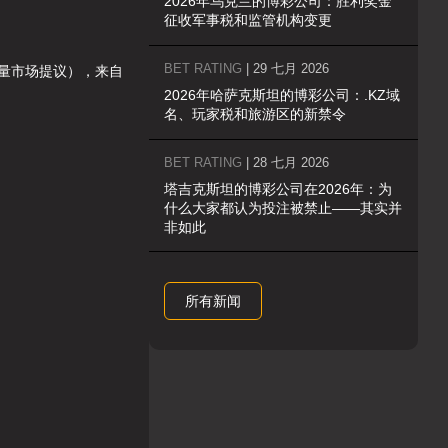
2026年乌克兰的博彩公司：胜利奖金
征收军事税和监管机构变更
BET RATING
| 29 七月 2026
的大量市场提议），来自
2026年哈萨克斯坦的博彩公司：.KZ域
名、玩家税和旅游区的新禁令
BET RATING
| 28 七月 2026
塔吉克斯坦的博彩公司在2026年：为
什么大家都认为投注被禁止——其实并
非如此
所有新闻