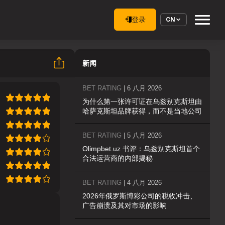
俄罗斯
登录
CN
哈萨克斯坦
乌兹别克斯坦
新闻
白俄罗斯
BET RATING
| 6 八月 2026
乌克兰
为什么第一张许可证在乌兹别克斯坦由
哈萨克斯坦品牌获得，而不是当地公司
国际
BET RATING
| 5 八月 2026
最佳博彩公司
Olimpbet.uz 书评：乌兹别克斯坦首个
合法运营商的内部揭秘
赌场
BET RATING
| 4 八月 2026
新闻
2026年俄罗斯博彩公司的税收冲击、
广告崩溃及其对市场的影响