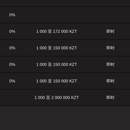
0%
0%
1 000 至 172 000 KZT
即时
0%
1 000 至 150 000 KZT
即时
0%
1 000 至 150 000 KZT
即时
0%
1 000 至 150 000 KZT
即时
1 000 至 2 000 000 KZT
即时