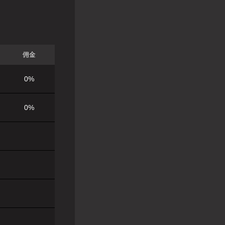
佣金
0%
0%