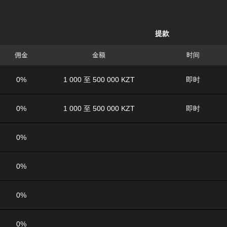
提款
佣金
金额
时间
0%
1 000 至 500 000 KZT
即时
0%
1 000 至 500 000 KZT
即时
0%
0%
0%
0%