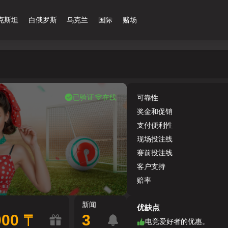
克斯坦
白俄罗斯
乌克兰
国际
赌场
已验证
在线
可靠性
奖金和促销
支付便利性
现场投注线
赛前投注线
客户支持
赔率
新闻
优缺点
000
3
电竞爱好者的优惠。