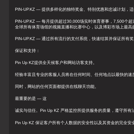
PIN-UP.KZ — 提供多样化的独特奖金、特别优惠和忠诚计划
PIN-UP.KZ — 每月提供超过30,000场实时体育赛事，7
全球所有体育场馆的视频直播和比赛中心，以及博彩市场上最高
PIN-UP.KZ — 通过所有流行的支付系统，快速结算并保证所有
保证和支持：
Pin Up KZ提供全天候客户和网站访客支持。
经验丰富且专业的客服人员将在任何时间、任何地点以最快的速
同时，网站的任何页面都提供在线聊天功能。
最重要的是 — 这
诚实与信任。Pin Up KZ 严格监控所提供服务的质量，遵守
Pin Up KZ 保证客户所有个人数据的安全性以及其资金的完全安