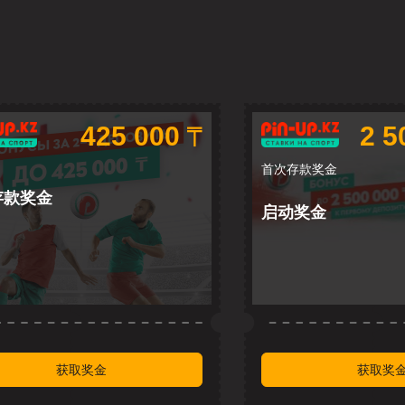
425 000
2 5
首次存款奖金
 存款奖金
启动奖金
获取奖金
获取奖