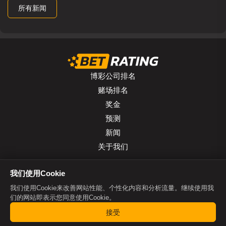
所有新闻
博彩公司排名
赌场排名
奖金
预测
新闻
关于我们
我们使用Cookie
我们使用Cookie来改善网站性能、个性化内容和分析流量。继续使用我
们的网站即表示您同意使用Cookie。
接受
使用条款
© 2003-2026 BET RATING. 版权所有。
18岁以上