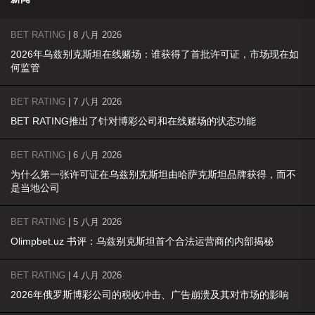
BET RATING
| 8 八月 2026
2026年乌兹别克斯坦在线赌场：谁获得了首批许可证，市场现在如
何监管
BET RATING
| 7 八月 2026
BET RATING推出了针对博彩公司和在线赌场的状态功能
BET RATING
| 6 八月 2026
为什么第一张许可证在乌兹别克斯坦由哈萨克斯坦品牌获得，而不
是当地公司
BET RATING
| 5 八月 2026
Olimpbet.uz 书评：乌兹别克斯坦首个合法运营商的内部揭秘
BET RATING
| 4 八月 2026
2026年俄罗斯博彩公司的税收冲击、广告崩溃及其对市场的影响