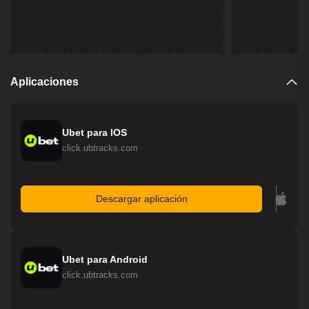
Aplicaciones
Ubet para IOS
click.ubtracks.com
Descargar aplicación
Ubet para Android
click.ubtracks.com