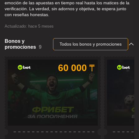
emoción de las apuestas en tiempo real hasta los matices de la
verificación. La verdad, sin adornos y objetiva, te espera junto
con reseñas honestas.
Actualizado: hace 5 meses
Bonos y
Todos los bonos y promociones
promociones
9
60 000