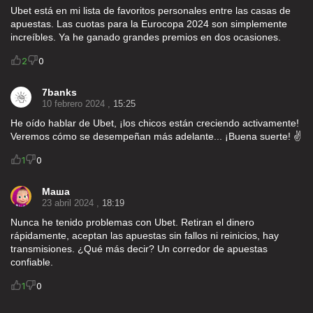
Ubet está en mi lista de favoritos personales entre las casas de
apuestas. Las cuotas para la Eurocopa 2024 son simplemente
increíbles. Ya he ganado grandes premios en dos ocasiones.
2
0
7banks
10 febrero 2024 ,
15:25
He oído hablar de Ubet, ¡los chicos están creciendo activamente!
Veremos cómo se desempeñan más adelante... ¡Buena suerte! ✌️
1
0
Маша
23 abril 2024 ,
18:19
Nunca he tenido problemas con Ubet. Retiran el dinero
rápidamente, aceptan las apuestas sin fallos ni reinicios, hay
transmisiones. ¿Qué más decir? Un corredor de apuestas
confiable.
1
0