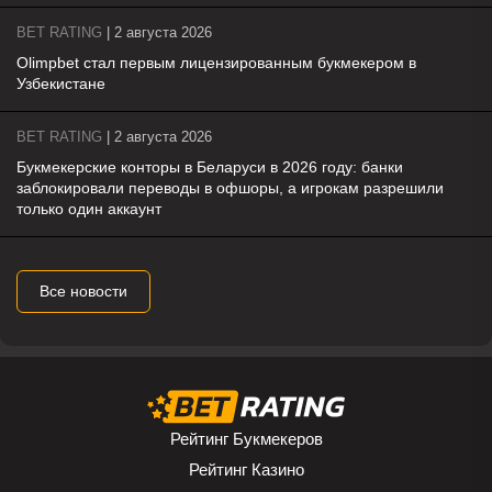
BET RATING
| 2 августа 2026
Olimpbet стал первым лицензированным букмекером в
Узбекистане
BET RATING
| 2 августа 2026
Букмекерские конторы в Беларуси в 2026 году: банки
заблокировали переводы в офшоры, а игрокам разрешили
только один аккаунт
Все новости
Рейтинг Букмекеров
Рейтинг Казино