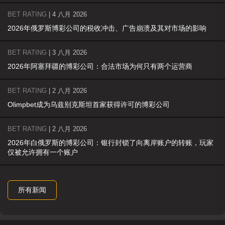
BET RATING
| 4 八月 2026
2026年俄罗斯博彩公司的税收冲击、广告崩溃及其对市场的影响
BET RATING
| 3 八月 2026
2026年阿塞拜疆的博彩公司：合法市场为何只有两个运营商
BET RATING
| 2 八月 2026
Olimpbet成为乌兹别克斯坦首家获得许可的博彩公司
BET RATING
| 2 八月 2026
2026年白俄罗斯的博彩公司：银行封锁了向离岸账户的转账，玩家
仅被允许拥有一个账户
所有新闻