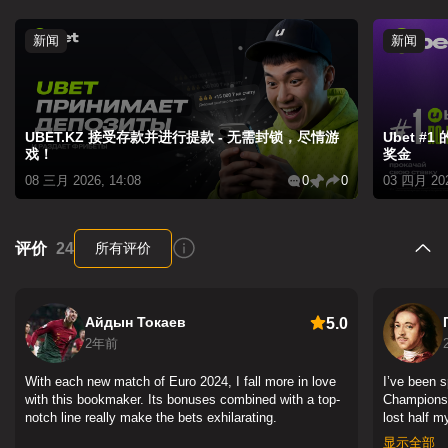
新闻
新闻
UBET.KZ 接受存款并进行提款 - 无需封锁，尽情游
Ubet 
戏！
奖金
08 三月 2026, 14:08
0
0
03 四月 202
评价
24
所有评价
Айдын Токаев
5.0
2年前
With each new match of Euro 2024, I fall more in love
I’ve been s
with this bookmaker. Its bonuses combined with a top-
Championsh
notch line really make the bets exhilarating.
lost half m
nerves like
显示全部