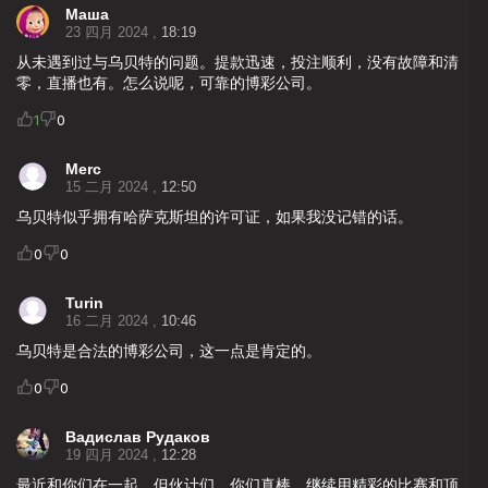
Маша
23 四月 2024 ,
18:19
从未遇到过与乌贝特的问题。提款迅速，投注顺利，没有故障和清
零，直播也有。怎么说呢，可靠的博彩公司。
1
0
Merc
15 二月 2024 ,
12:50
乌贝特似乎拥有哈萨克斯坦的许可证，如果我没记错的话。
0
0
Turin
16 二月 2024 ,
10:46
乌贝特是合法的博彩公司，这一点是肯定的。
0
0
Вадислав Рудаков
19 四月 2024 ,
12:28
最近和你们在一起，但伙计们，你们真棒。继续用精彩的比赛和顶