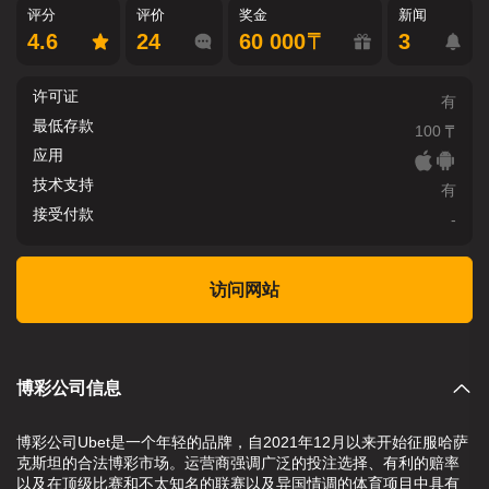
评分
评价
奖金
新闻
4.6
24
60 000
3
许可证
有
最低存款
100
应用
技术支持
有
接受付款
-
访问网站
博彩公司信息
博彩公司Ubet是一个年轻的品牌，自2021年12月以来开始征服哈萨
克斯坦的合法博彩市场。运营商强调广泛的投注选择、有利的赔率
以及在顶级比赛和不太知名的联赛以及异国情调的体育项目中具有