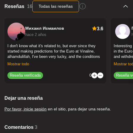
Reseñas
16
Todas las reseñas
Михаил Исмаилов
3.6
hace 2 años
I don't know what it's related to, but ever since they
Interesting
started making predictions for the Euro at Vinaline,
in the Eur
alhamdulillah, I've been very lucky, and the conditions
and withdrew
here are favorable. But subhanAllah, how long I had to
excited and
Mostrar todo
Mostrar to
wait for account verification, and then for the withdrawal
bookmaker
of funds. If the administration of the bookmaker sees
Reseña verificada
0
Reseña ve
this review, please take into account that the miser is
far from Allah and far from Paradise, but close to the
Fire of Hell.
Dejar una reseña
Por favor, inicie sesión
en el sitio, para dejar una reseña.
Comentarios
3