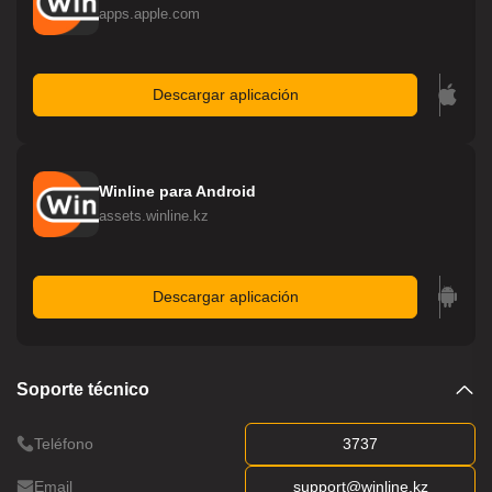
apps.apple.com
Descargar aplicación
Winline para Android
assets.winline.kz
Descargar aplicación
Soporte técnico
Teléfono
3737
Email
support@winline.kz