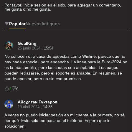
Por favor, inicie sesión
en el sitio, para agregar un comentario,
me gusta o no me gusta.
Popular
Nuevos
Antiguos
GoalKing
25 junio 2024 ,
15:54
No conocen otra casa de apuestas como Winline: parece que no
hay nada especial, pero engancha. La línea para la Euro-2024 no
es la más amplia, pero las cuotas son aceptables. Los pagos
pueden retrasarse, pero el soporte es amable. En resumen, se
puede apostar, pero no sin compromisos.
3
0
Айсұлтан Туктаров
19 abril 2024 ,
14:33
A veces no puedo iniciar sesión en mi cuenta a la primera, no sé
por qué. Esto solo me pasa en el teléfono. Espero que lo
solucionen.