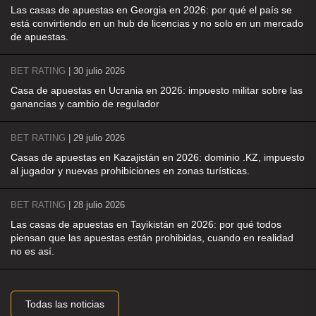
Las casas de apuestas en Georgia en 2026: por qué el país se
está convirtiendo en un hub de licencias y no solo en un mercado
de apuestas.
BET RATING
| 30 julio 2026
Casa de apuestas en Ucrania en 2026: impuesto militar sobre las
ganancias y cambio de regulador
BET RATING
| 29 julio 2026
Casas de apuestas en Kazajistán en 2026: dominio .KZ, impuesto
al jugador y nuevas prohibiciones en zonas turísticas.
BET RATING
| 28 julio 2026
Las casas de apuestas en Tayikistán en 2026: por qué todos
piensan que las apuestas están prohibidas, cuando en realidad
no es así.
Todas las noticias