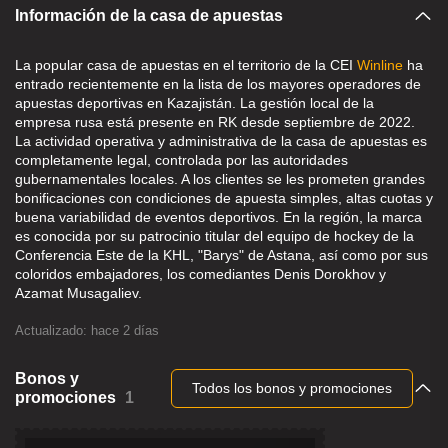
Información de la casa de apuestas
La popular casa de apuestas en el territorio de la CEI
Winline
ha
entrado recientemente en la lista de los mayores operadores de
apuestas deportivas en Kazajistán. La gestión local de la
empresa rusa está presente en RK desde septiembre de 2022.
La actividad operativa y administrativa de la casa de apuestas es
completamente legal, controlada por las autoridades
gubernamentales locales. A los clientes se les prometen grandes
bonificaciones con condiciones de apuesta simples, altas cuotas y
buena variabilidad de eventos deportivos. En la región, la marca
es conocida por su patrocinio titular del equipo de hockey de la
Conferencia Este de la KHL, "Barys" de Astana, así como por sus
coloridos embajadores, los comediantes Denis Dorokhov y
Azamat Musagaliev.
Actualizado: hace 2 días
Bonos y
Todos los bonos y promociones
promociones
1