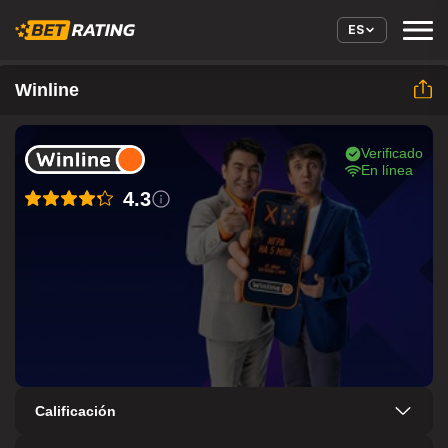
ES
Winline
Verificado
En línea
4.3
Calificación