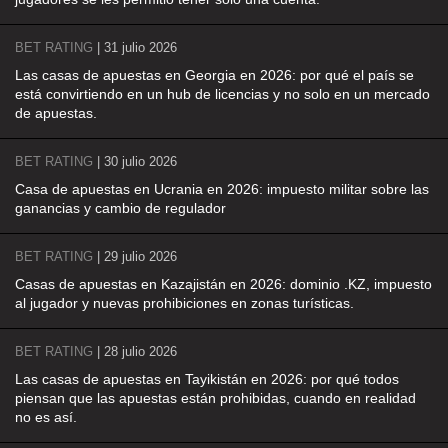
BET RATING
| 31 julio 2026
Las casas de apuestas en Georgia en 2026: por qué el país se
está convirtiendo en un hub de licencias y no solo en un mercado
de apuestas.
BET RATING
| 30 julio 2026
Casa de apuestas en Ucrania en 2026: impuesto militar sobre las
ganancias y cambio de regulador
BET RATING
| 29 julio 2026
Casas de apuestas en Kazajistán en 2026: dominio .KZ, impuesto
al jugador y nuevas prohibiciones en zonas turísticas.
BET RATING
| 28 julio 2026
Las casas de apuestas en Tayikistán en 2026: por qué todos
piensan que las apuestas están prohibidas, cuando en realidad
no es así.