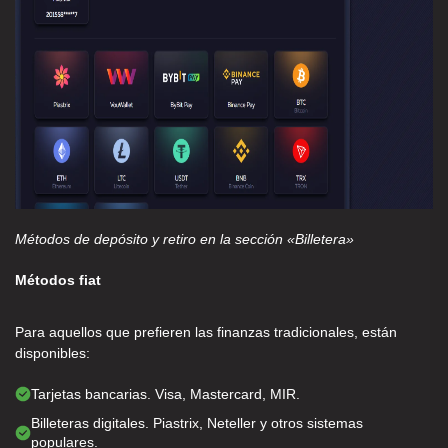
Métodos de depósito y retiro en la sección «Billetera»
Métodos fiat
Para aquellos que prefieren las finanzas tradicionales, están
disponibles:
Tarjetas bancarias. Visa, Mastercard, MIR.
Billeteras digitales. Piastrix, Neteller y otros sistemas
populares.