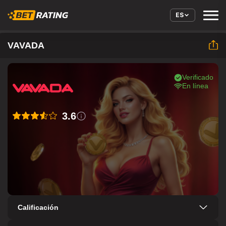
ES
VAVADA
Verificado
En línea
3.6
Calificación