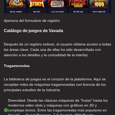
Apertura del formulario de registro
Catálogo de juegos de Vavada
Después de un registro exitoso, el usuario obtiene acceso a todas
las áreas clave. Cada una de ellas ha sido desarrollada con
atención a los detalles y la comodidad de la interfaz.
Tragamonedas
La biblioteca de juegos es el corazón de la plataforma. Aquí se
recopilan miles de máquinas tragamonedas con licencia de los
principales estudios de la industria.
Diversidad. Desde las clásicas máquinas de "frutas" hasta los
modernos video slots y máquinas con gráficos en 3D y
complejas bonos. Entre las tragamonedas más populares en
Vavada — Sweet Bonanza, 7 & Crystals, Wild Bounty