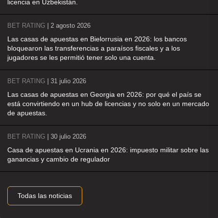
licencia en Uzbekistán.
BET RATING
| 2 agosto 2026
Las casas de apuestas en Bielorrusia en 2026: los bancos
bloquearon las transferencias a paraísos fiscales y a los
jugadores se les permitió tener solo una cuenta.
BET RATING
| 31 julio 2026
Las casas de apuestas en Georgia en 2026: por qué el país se
está convirtiendo en un hub de licencias y no solo en un mercado
de apuestas.
BET RATING
| 30 julio 2026
Casa de apuestas en Ucrania en 2026: impuesto militar sobre las
ganancias y cambio de regulador
Todas las noticias