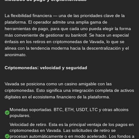
La flexibilidad financiera — una de las prioridades clave de la
plataforma. El operador admite una amplia gama de
herramientas de pago, para que cada uno pueda elegir la forma
más conveniente de gestionar su bankroll. Se hace un especial
énfasis en los retiros en criptomonedas de Vavada, lo que se
alinea con la tendencia moderna hacia la descentralización y el
anonimato.
Criptomonedas: velocidad y seguridad
Vavada se posiciona como un casino amigable con las
criptomonedas. Esto significa una integración completa de activos
digitales en el ecosistema financiero de la plataforma.
Monedas soportadas. BTC, ETH, USDT, LTC y otras altcoins
populares.
Velocidad de retiro. Esta es la principal ventaja de los pagos en
criptomonedas en Vavada. Las solicitudes de retiro se
procesan automáticamente o en modo acelerado. Los fondos a