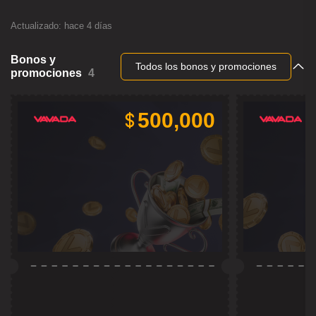
Actualizado: hace 4 días
Bonos y
Todos los bonos y promociones
promociones
4
500,000