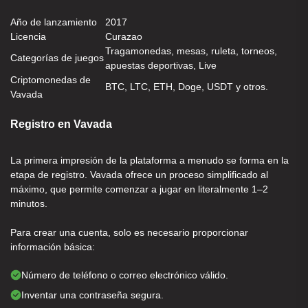
Año de lanzamiento
2017
Licencia
Curazao
Tragamonedas, mesas, ruleta, torneos,
Categorías de juegos
apuestas deportivas, Live
Criptomonedas de
BTC, LTC, ETH, Doge, USDT y otros.
Vavada
Registro en Vavada
La primera impresión de la plataforma a menudo se forma en la
etapa de registro. Vavada ofrece un proceso simplificado al
máximo, que permite comenzar a jugar en literalmente 1–2
minutos.
Para crear una cuenta, solo es necesario proporcionar
información básica:
Número de teléfono o correo electrónico válido.
Inventar una contraseña segura.