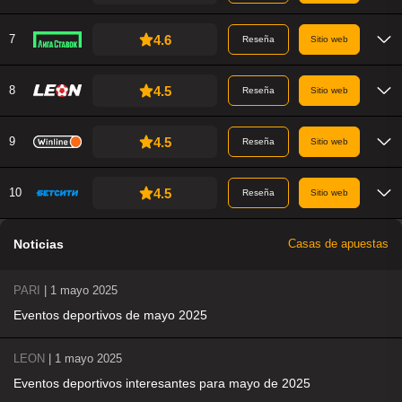
4.6
7
Reseña
Sitio web
4.5
8
Reseña
Sitio web
4.5
9
Reseña
Sitio web
4.5
10
Reseña
Sitio web
Noticias
Casas de apuestas
PARI
| 1 mayo 2025
Eventos deportivos de mayo 2025
LEON
| 1 mayo 2025
Eventos deportivos interesantes para mayo de 2025