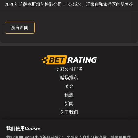
2026年哈萨克斯坦的博彩公司：.KZ域名、玩家税和旅游区的新禁令
所有新闻
博彩公司排名
赌场排名
奖金
预测
新闻
关于我们
我们使用Cookie
我们使用Cookie来改善网站性能、个性化内容和分析流量。继续使用我