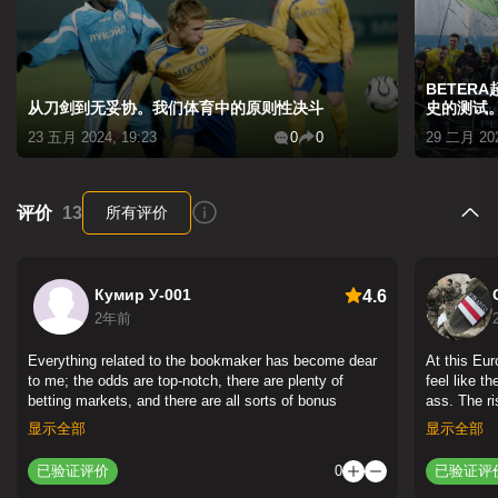
BETER
从刀剑到无妥协。我们体育中的原则性决斗
史的测试
23 五月 2024, 19:23
0
0
29 二月 202
评价
13
所有评价
Кумир У-001
4.6
2年前
Everything related to the bookmaker has become dear
At this Eu
to me; the odds are top-notch, there are plenty of
feel like 
betting markets, and there are all sorts of bonus
ass. The ri
features like promotions specifically for Euro 2024. But
to be the m
显示全部
显示全部
I would shut down the casino altogether. I have a friend
from Beter
who spent a year recovering from addiction, and he
已验证评价
0
已验证评
almost lost his wife and a good job, which is hard to