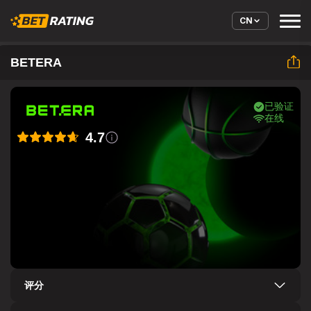
CN
BETERA
已验证
在线
4.7
评分