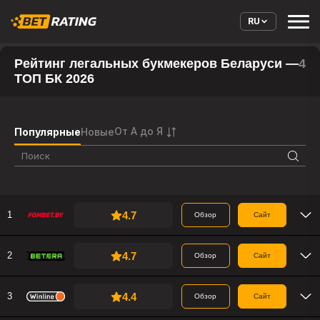
RU
Рейтинг легальных букмекеров Беларуси —
4
ТОП БК 2026
От А до Я
Популярные
Новые
4.7
1
Обзор
Сайт
4.7
2
Обзор
Сайт
4.4
3
Обзор
Сайт