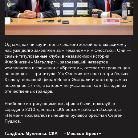
Однако, как ни крути, ярлык эдакого хоккейного «класико» у
нас уже долго закреплен за «Неманом» и «Юностью». Они —
самые титулованные клубы в независимой истории.
Жлобинский «Металлург», завоевавший четвертое
чемпионство в сражении с «Брестом», отстает от гродненцев
на порядок — три титула. У «Юности» же еще на три больше.
К слову, недавний финал Betera-Экстралиги стал первым за
последние 17 лет, в котором не участвовал хотя бы один из
отечественных грандов.
Наиболее интригующими же афиши были, пожалуй, в
середине 2010-х, когда с «Юностью» работал Захаров, а
«Неман» возглавлял нынешний рулевой брестчан Сергей
Пушков.
Гандбол. Мужчины. СКА — «Мешков Брест»