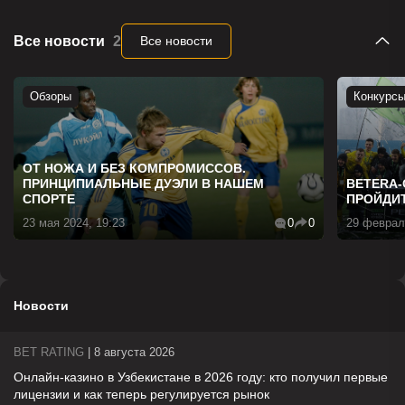
Все новости
2
Все новости
Обзоры
Конкурс
ОТ НОЖА И БЕЗ КОМПРОМИССОВ.
ПРИНЦИПИАЛЬНЫЕ ДУЭЛИ В НАШЕМ
BETERA-
СПОРТЕ
ПРОЙДИТ
23 мая 2024, 19:23
0
0
29 феврал
Новости
BET RATING
| 8 августа 2026
Онлайн-казино в Узбекистане в 2026 году: кто получил первые
лицензии и как теперь регулируется рынок