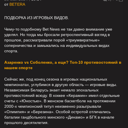
от
BETERA
ПОДБОРКА ИЗ ИГРОВЫХ ВИДОВ.
Чему-то подобному Bet News не так давно внимание уже
уделял. Но тогда мы бросали ретроспективный взгляд в
прошлое, рассматривали порой «триумвиратные»
соперничества и замыкались на индивидуальных видах
спорта.
Азаренко vs Соболенко, а еще? Топ-10 противостояний в
нашем спорте
Сейчас же, под конец сезона в игровых национальных
чемпионатах, углубимся в другую область — игровые виды.
Независимая Беларусь знает немало эпохальных
противостояний всюду. В хоккее «Керамин» имел отдельные
счеты с «Юностью». В женском баскетболе на протяжении
2000-х чемпионский титул неизменно разыгрывали
«Олимпия» и «Березина». Особой остротой отличались
баталии гандбольного минского «Динамо» и БГК в начале
прошлого десятилетия.