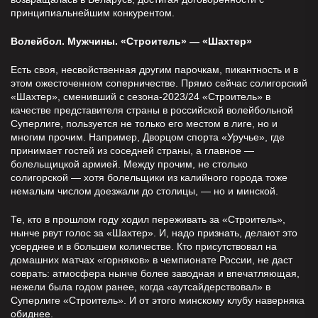
принципиальнейшим конкурентом.
Волейбол. Мужчины. «Строитель» — «Шахтер»
Есть своя, несвойственная другим парочкам, пикантность и в
этом ожесточенном соперничестве. Прямо сейчас солигорский
«Шахтер», сменивший с сезона-2023/24 «Строитель» в
качестве представителя страны в российской волейбольной
Суперлиге, пользуется не только его местом в лиге, но и
многим прочим. Например, Дворцом спорта «Уручье», где
принимает гостей из соседней страны, а главное —
болельщицкой армией. Между прочим, не столько
солигорской — хотя болельщики из калийного города тоже
немалым числом доезжали до столицы, — но и минской.
Те, кто в прошлом году ходил переживать за «Строитель»,
нынче рвут голос за «Шахтер». И, надо признать, делают это
усерднее и в большем количестве. Кто присутствовал на
домашних матчах «горняков» в чемпионате России, не даст
соврать: атмосфера нынче более заводная и впечатляющая,
нежели была годом ранее, когда «аутсайдерствовал» в
Суперлиге «Строитель». И от этого минскому клубу наверняка
обиднее.