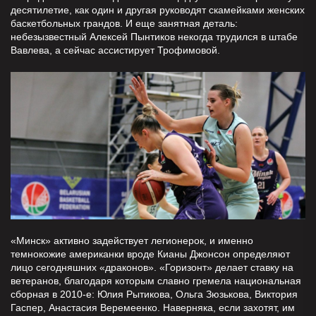
десятилетие, как один и другая руководят скамейками женских
баскетбольных грандов. И еще занятная деталь:
небезызвестный Алексей Пынтиков некогда трудился в штабе
Вавлева, а сейчас ассистирует Трофимовой.
«Минск» активно задействует легионерок, и именно
темнокожие американки вроде Кианы Джонсон определяют
лицо сегодняшних «драконов». «Горизонт» делает ставку на
ветеранов, благодаря которым славно гремела национальная
сборная в 2010-е: Юлия Рытикова, Ольга Зюзькова, Виктория
Гаспер, Анастасия Веремеенко. Наверняка, если захотят, им