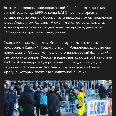
Бескомпромиссных эпизодов в этой борьбе помнится тьма —
считайте, с конца 1990-х, когда БАТЭ прочно вторгся в
высшелиговую элиту с бессменным председателем правления
клуба Анатолием Капским. А сменил в качестве флагмана,
если закрыть глаза на редкие вспышки вроде «Днепра» и
«Славии», как раз минское «Динамо».
Уход в минское «Динамо» Игоря Криушенко, с которым
рассорился Капский. Травма Виталия Родионова, которую ему
нанес Дмитрий Гущенко, после чего динамовский фанатский
сектор скандировал «Уноси» в адрес нападающего. Размолвка
БАТЭ с Александром Гутором и его последующий уход в
«Динамо». Клятва в любви бело-голубым цветам Стаса
Драгуна, который позже стал капитаном в БАТЭ...