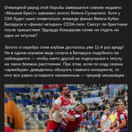
Очередной раунд этой борьбы завершился совсем недавно:
«Мешков Брест» завоевал золото Betera-Суперлиги. Хотя у
СКА будет шанс поквитаться: впереди финал Betera-Кубка
Беларуси и «финал четырех» СЕХА-лиги. Смогут ли брестчане
после пришествия Эдуарда Кокшарова снова не отдать ни
один из титулов?
Золото и серебро этим клубам досталось уже 11-й раз кряду!
Ни в одном игровом виде спорта в Беларуси подобного не
наблюдается — чтобы никто другой не подпускался к титулу
на такое близкое расстояние. При этом, если по ходу сезона
«армейцам» доводилось обыграть главного конкурента, то
итог все равно оставался неизменным — триумф мешковцев.