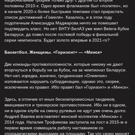
национальные трофеи только друг с другом со второй
половины 2010-х. Одно время флагманом был «политех», но
в начале 2020-х более быстрыми темпами стал прирастать
список достижений «Гомеля». Казалось, и в этом году
подопечным Александра Маджарова ничто не помешает
подтвердить класс. Но нет. БНТУ-БелАЗ уже взял Betera-Кубок
Беларуси, да повел после гостевой победы в финальной
серии чемпионата. Будет золото впервые в 2021-го?
Баскетбол. Женщины. «Горизонт» — «Минск»
Две команды-противоположности, которые никому не дают
вторгнуться в борьбу ни за Кубок, на за чемпионат Беларуси.
Нет-нет, изредка, конечно, гродненская «Олимпия»
изловчается нарушить субординацию, однако это, скорее,
исключение из правил. Ибо правят бал «Горизонт» и «Минск».
Здесь, в отличие от иных бескомпромиссных тандемов,
вмешивается и тренерское противостояние. Ибо ни в одном,
ни в одном клубе на смену рулевых не идут уже очень долго.
Андрей Вавлев возглавляет женский коллектив «Минска» с
2014 года. Наталия Трофимова заступила на пост в 2015-м и
первое время совмещала работу наставником со
спорадическими выходами на площадку. Так что скоро минует