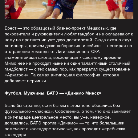
Брест — это образцовый бизнес-проект Мешковых, где
покровители и руководители любят гандбол и не охладевают к
нему на протяжении уже двух десятилетий. Сюда охотно едут
легионеры, причем даже «сборники», и сейчас — невзирая на
отстранение команды от Лиги чемпионов. СКА —
знаменитейшая школа, восходящая к союзному времени.
Мимо нее не проходит ныне ни один талантливый столичный
гандболист — с тех самых пор, как прекратил существование
«Аркатрон». Та самая антиподная философия, которая
добавляет перчинки.
Футбол. Мужчины. БАТЭ — «Динамо Минск»
Было бы странно, если бы мы в этом топе обошлись без
футбольного «класико». Собственно, о том, что оно занимает
в хит-параде центральное место, вы уже, наверное,
догадались. БАТЭ против «Динамо» — то, что болельщики
помечают в календаре тотчас же, как проходит жеребьевка
календаря.