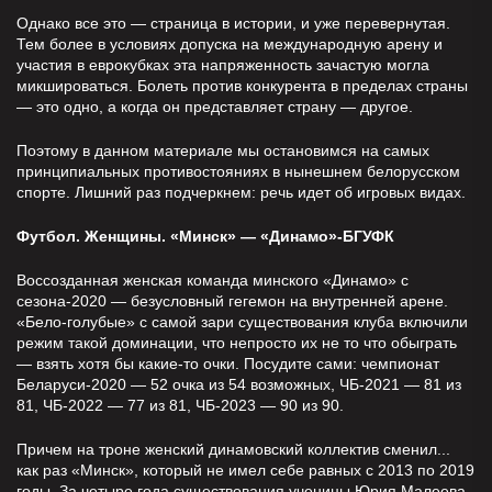
Однако все это — страница в истории, и уже перевернутая.
Тем более в условиях допуска на международную арену и
участия в еврокубках эта напряженность зачастую могла
микшироваться. Болеть против конкурента в пределах страны
— это одно, а когда он представляет страну — другое.
Поэтому в данном материале мы остановимся на самых
принципиальных противостояниях в нынешнем белорусском
спорте. Лишний раз подчеркнем: речь идет об игровых видах.
Футбол. Женщины. «Минск» — «Динамо»-БГУФК
Воссозданная женская команда минского «Динамо» с
сезона-2020 — безусловный гегемон на внутренней арене.
«Бело-голубые» с самой зари существования клуба включили
режим такой доминации, что непросто их не то что обыграть
— взять хотя бы какие-то очки. Посудите сами: чемпионат
Беларуси-2020 — 52 очка из 54 возможных, ЧБ-2021 — 81 из
81, ЧБ-2022 — 77 из 81, ЧБ-2023 — 90 из 90.
Причем на троне женский динамовский коллектив сменил...
как раз «Минск», который не имел себе равных с 2013 по 2019
годы. За четыре года существования ученицы Юрия Малеева