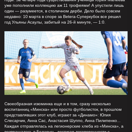
уже пополнили коллекцию аж 11 трофеями! А упустили лишь
один — разумеется, в столичном дерби. Дело было совсем
недавно: 10 марта в споре за Betera-Суперкубок все решил
год Ульяны Асаулы, забитый на 26-й минуте, — 1:0.
Своеобразная изюминка еще и в том, сразу несколько
воспитанниц «Минска» или просто футболисток, в прошлом
представлявших этот клуб, играют за «Динамо»: Юлия
Слесарчик, Анна Сас, Анастасия Шуппо, Анна Пилипенко...
Каждая отправлялась на легионерские хлеба из «Минска», а
возвращалась в Беларусь, достигая договоренности с