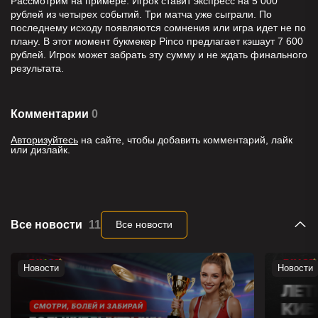
Рассмотрим на примере. Игрок ставит экспресс на 5 000
рублей из четырех событий. Три матча уже сыграли. По
последнему исходу появляются сомнения или игра идет не по
плану. В этот момент букмекер Pinco предлагает кэшаут 7 600
рублей. Игрок может забрать эту сумму и не ждать финального
результата.
Комментарии
0
Авторизуйтесь
на сайте, чтобы добавить комментарий, лайк
или дизлайк.
Все новости
11
Все новости
Новости
Новости