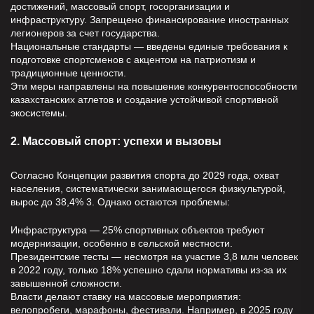
достижений, массовый спорт, госорганизации и
инфраструктуру. Запрещено финансирование иностранных
легионеров за счет государства.
Национальные стандарты — введены единые требования к
подготовке спортсменов с акцентом на патриотизм и
традиционные ценности.
Эти меры направлены на повышение конкурентоспособности
казахстанских атлетов и создание устойчивой спортивной
экосистемы.
2. Массовый спорт: успехи и вызовы
Согласно Концепции развития спорта до 2029 года, охват
населения, систематически занимающегося физкультурой,
вырос до 38,4% 3. Однако остаются проблемы:
Инфраструктура — 25% спортивных объектов требуют
модернизации, особенно в сельской местности.
Президентские тесты — несмотря на участие 3,8 млн человек
в 2022 году, только 18% успешно сдали нормативы из-за их
завышенной сложности.
Власти делают ставку на массовые мероприятия:
велопробеги, марафоны, фестивали. Например, в 2025 году