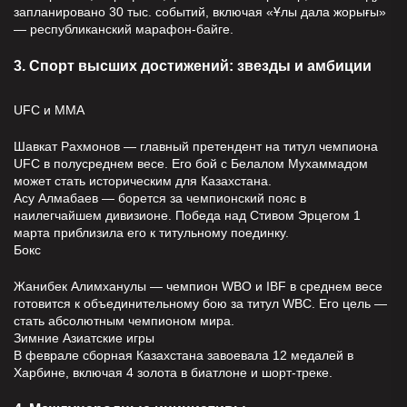
запланировано 30 тыс. событий, включая «Ұлы дала жорығы»
— республиканский марафон-байге.
3. Спорт высших достижений: звезды и амбиции
UFC и ММА
Шавкат Рахмонов — главный претендент на титул чемпиона
UFC в полусреднем весе. Его бой с Белалом Мухаммадом
может стать историческим для Казахстана.
Асу Алмабаев — борется за чемпионский пояс в
наилегчайшем дивизионе. Победа над Стивом Эрцегом 1
марта приблизила его к титульному поединку.
Бокс
Жанибек Алимханулы — чемпион WBO и IBF в среднем весе
готовится к объединительному бою за титул WBC. Его цель —
стать абсолютным чемпионом мира.
Зимние Азиатские игры
В феврале сборная Казахстана завоевала 12 медалей в
Харбине, включая 4 золота в биатлоне и шорт-треке.