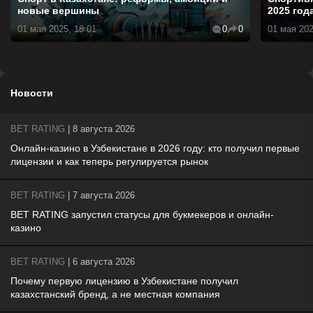
новые вершины
2025 год
01 мая 2025, 18:01
0
0
01 мая 202
Новости
BET RATING
| 8 августа 2026
Онлайн-казино в Узбекистане в 2026 году: кто получил первые
лицензии и как теперь регулируется рынок
BET RATING
| 7 августа 2026
BET RATING запустил статусы для букмекеров и онлайн-
казино
BET RATING
| 6 августа 2026
Почему первую лицензию в Узбекистане получил
казахстанский бренд, а не местная компания