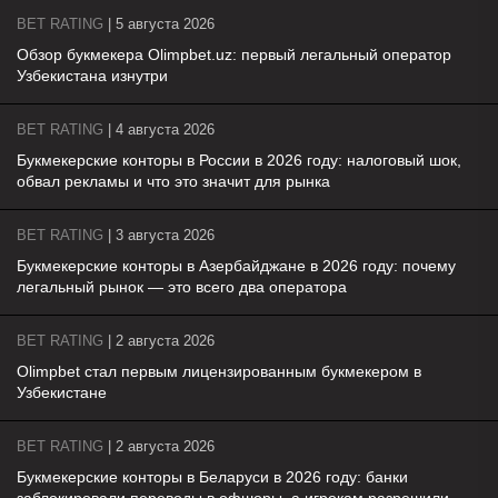
BET RATING
| 5 августа 2026
Обзор букмекера Olimpbet.uz: первый легальный оператор
Узбекистана изнутри
BET RATING
| 4 августа 2026
Букмекерские конторы в России в 2026 году: налоговый шок,
обвал рекламы и что это значит для рынка
BET RATING
| 3 августа 2026
Букмекерские конторы в Азербайджане в 2026 году: почему
легальный рынок — это всего два оператора
BET RATING
| 2 августа 2026
Olimpbet стал первым лицензированным букмекером в
Узбекистане
BET RATING
| 2 августа 2026
Букмекерские конторы в Беларуси в 2026 году: банки
заблокировали переводы в офшоры, а игрокам разрешили