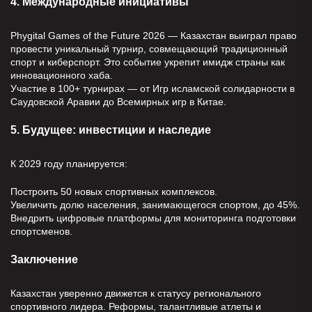
4. Международные инициативы
Phygital Games of the Future 2026 — Казахстан выиграл право
провести уникальный турнир, совмещающий традиционный
спорт и киберспорт. Это событие укрепит имидж страны как
инновационного хаба.
Участие в 100+ турнирах — от Игр исламской солидарности в
Саудовской Аравии до Всемирных игр в Китае.
5. Будущее: инвестиции и наследие
К 2029 году планируется:
Построить 50 новых спортивных комплексов.
Увеличить долю населения, занимающегося спортом, до 45%.
Внедрить цифровые платформы для мониторинга подготовки
спортсменов.
Заключение
Казахстан уверенно движется к статусу регионального
спортивного лидера. Реформы, талантливые атлеты и