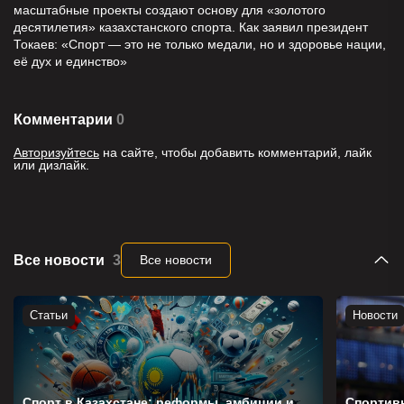
масштабные проекты создают основу для «золотого
десятилетия» казахстанского спорта. Как заявил президент
Токаев: «Спорт — это не только медали, но и здоровье нации,
её дух и единство»
Комментарии
0
Авторизуйтесь
на сайте, чтобы добавить комментарий, лайк
или дизлайк.
Все новости
3
Все новости
Статьи
Новости
Спорт в Казахстане: реформы, амбиции и
Спортивн