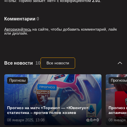
«Голы: Торино забьет: нет» с коэффициентом
2.01
.
Комментарии
0
Авторизуйтесь
на сайте, чтобы добавить комментарий, лайк
или дизлайк.
Все новости
10
Все новости
Прогнозы
Прогноз
Прогноз на матч «Торино» — «Ювентус»:
Прогноз 
статистика – против голов хозяев
астанчан
08 января 2025, 13:08
0
0
08 января 