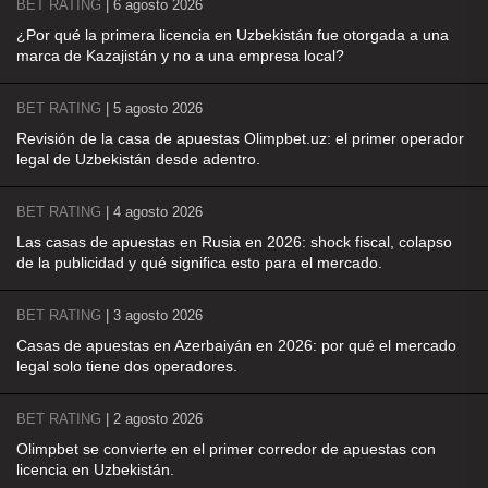
BET RATING
| 6 agosto 2026
¿Por qué la primera licencia en Uzbekistán fue otorgada a una
marca de Kazajistán y no a una empresa local?
BET RATING
| 5 agosto 2026
Revisión de la casa de apuestas Olimpbet.uz: el primer operador
legal de Uzbekistán desde adentro.
BET RATING
| 4 agosto 2026
Las casas de apuestas en Rusia en 2026: shock fiscal, colapso
de la publicidad y qué significa esto para el mercado.
BET RATING
| 3 agosto 2026
Casas de apuestas en Azerbaiyán en 2026: por qué el mercado
legal solo tiene dos operadores.
BET RATING
| 2 agosto 2026
Olimpbet se convierte en el primer corredor de apuestas con
licencia en Uzbekistán.