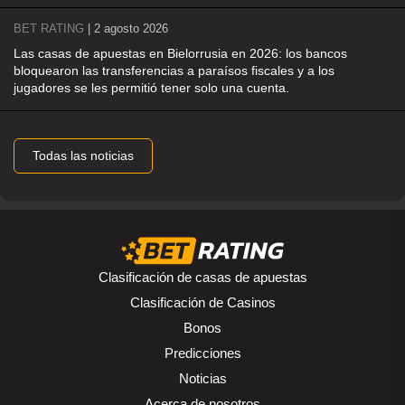
BET RATING
| 2 agosto 2026
Las casas de apuestas en Bielorrusia en 2026: los bancos
bloquearon las transferencias a paraísos fiscales y a los
jugadores se les permitió tener solo una cuenta.
Todas las noticias
Clasificación de casas de apuestas
Clasificación de Casinos
Bonos
Predicciones
Noticias
Acerca de nosotros