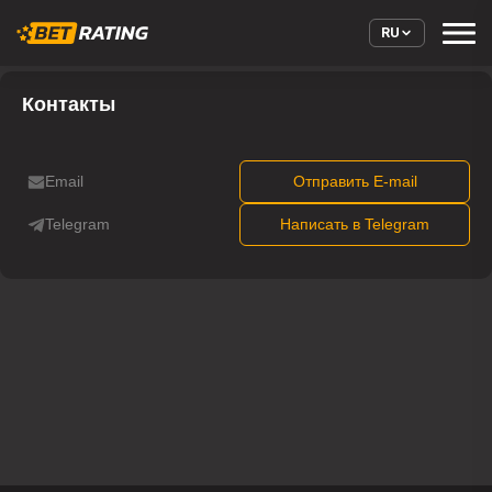
RU
Контакты
Email
Отправить E-mail
Telegram
Написать в Telegram