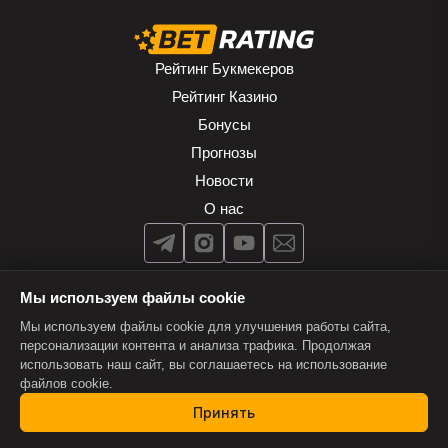
Рейтинг Букмекеров
Рейтинг Казино
Бонусы
Прогнозы
Новости
О нас
Мы используем файлы cookie
Мы используем файлы cookie для улучшения работы сайта,
персонализации контента и анализа трафика. Продолжая
использовать наш сайт, вы соглашаетесь на использование
Условия пользования
файлов cookie.
© 2003-2026 BET RATING. Все права защищены.
Принять
Для лиц старше 18 лет