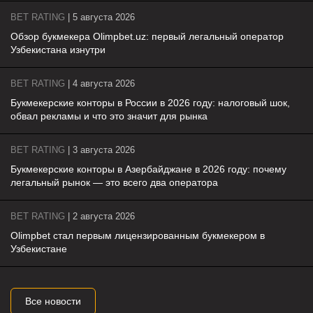
BET RATING
| 5 августа 2026
Обзор букмекера Olimpbet.uz: первый легальный оператор
Узбекистана изнутри
BET RATING
| 4 августа 2026
Букмекерские конторы в России в 2026 году: налоговый шок,
обвал рекламы и что это значит для рынка
BET RATING
| 3 августа 2026
Букмекерские конторы в Азербайджане в 2026 году: почему
легальный рынок — это всего два оператора
BET RATING
| 2 августа 2026
Olimpbet стал первым лицензированным букмекером в
Узбекистане
Все новости