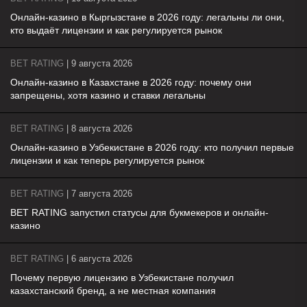
Онлайн-казино в Кыргызстане в 2026 году: легальны ли они,
кто выдаёт лицензии и как регулируется рынок
BET RATING
| 9 августа 2026
Онлайн-казино в Казахстане в 2026 году: почему они
запрещены, хотя казино и ставки легальны
BET RATING
| 8 августа 2026
Онлайн-казино в Узбекистане в 2026 году: кто получил первые
лицензии и как теперь регулируется рынок
BET RATING
| 7 августа 2026
BET RATING запустил статусы для букмекеров и онлайн-
казино
BET RATING
| 6 августа 2026
Почему первую лицензию в Узбекистане получил
казахстанский бренд, а не местная компания