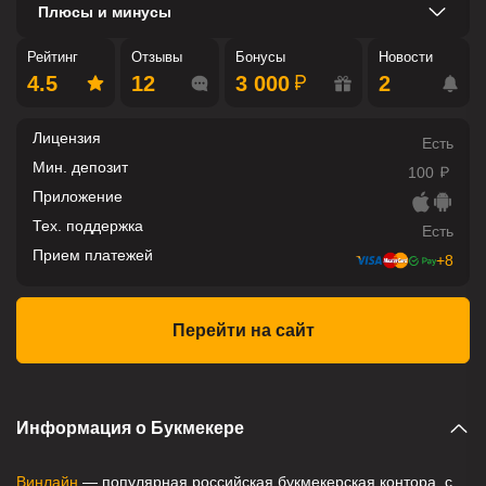
Плюсы и минусы
Рейтинг
Отзывы
Бонусы
Новости
4.5
12
3 000
2
Лицензия
Есть
Мин. депозит
100
Приложение
Тех. поддержка
Есть
Прием платежей
+8
Перейти на сайт
Информация о Букмекере
Винлайн
— популярная российская букмекерская контора, с