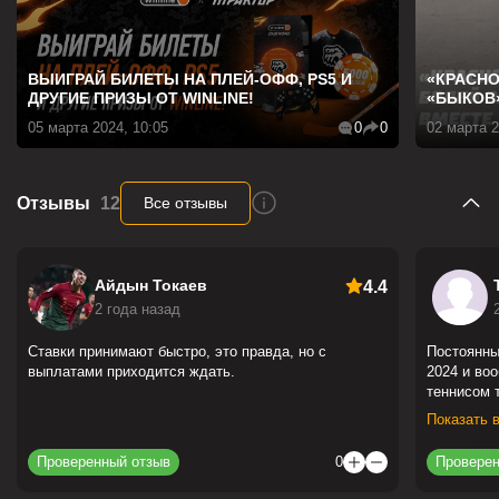
ВЫИГРАЙ БИЛЕТЫ НА ПЛЕЙ-ОФФ, PS5 И
«КРАСНО
ДРУГИЕ ПРИЗЫ ОТ WINLINE!
«БЫКОВ»
05 марта 2024, 10:05
0
0
02 марта 2
Отзывы
12
Все отзывы
Айдын Токаев
4.4
2 года назад
Ставки принимают быстро, это правда, но с
Постоянны
выплатами приходится ждать.
2024 и во
теннисом 
ДОСТАЛО!
Показать 
Проверенный отзыв
0
Проверен