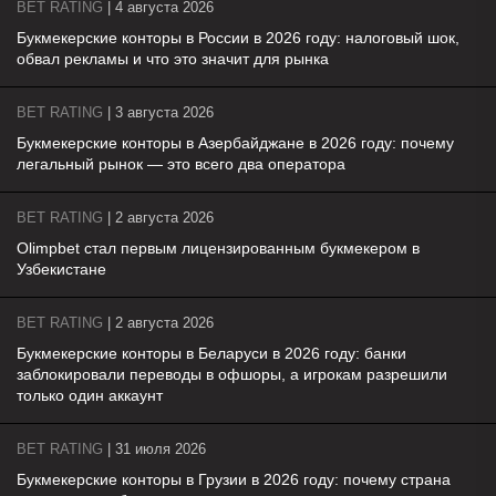
BET RATING
| 4 августа 2026
Букмекерские конторы в России в 2026 году: налоговый шок,
обвал рекламы и что это значит для рынка
BET RATING
| 3 августа 2026
Букмекерские конторы в Азербайджане в 2026 году: почему
легальный рынок — это всего два оператора
BET RATING
| 2 августа 2026
Olimpbet стал первым лицензированным букмекером в
Узбекистане
BET RATING
| 2 августа 2026
Букмекерские конторы в Беларуси в 2026 году: банки
заблокировали переводы в офшоры, а игрокам разрешили
только один аккаунт
BET RATING
| 31 июля 2026
Букмекерские конторы в Грузии в 2026 году: почему страна