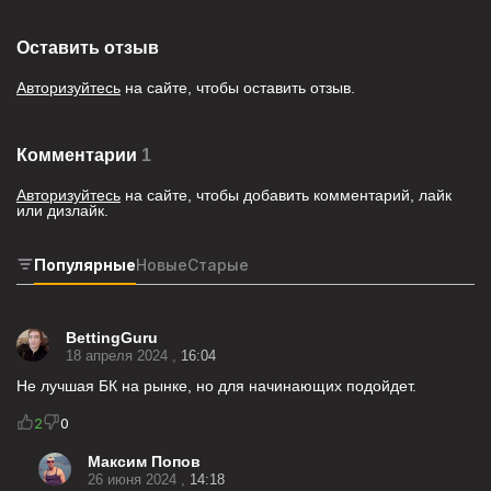
Оставить отзыв
Авторизуйтесь
на сайте, чтобы оставить отзыв.
Комментарии
1
Авторизуйтесь
на сайте, чтобы добавить комментарий, лайк
или дизлайк.
Популярные
Новые
Старые
BettingGuru
18 апреля 2024 ,
16:04
Не лучшая БК на рынке, но для начинающих подойдет.
2
0
Максим Попов
26 июня 2024 ,
14:18