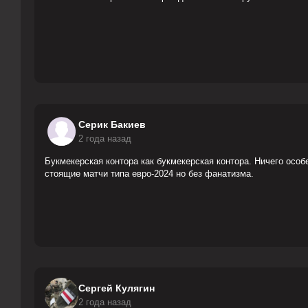
Серик Бакиев
2 года назад
Букмекерская контора как букмекерская контора. Ничего особ
стоящие матчи типа евро-2024 но без фанатизма.
Сергей Кулягин
2 года назад