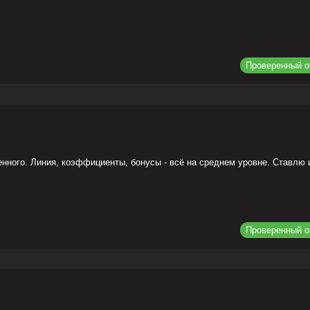
Проверенный о
енного. Линия, коэффициенты, бонусы - всё на среднем уровне. Ставлю и
Проверенный о