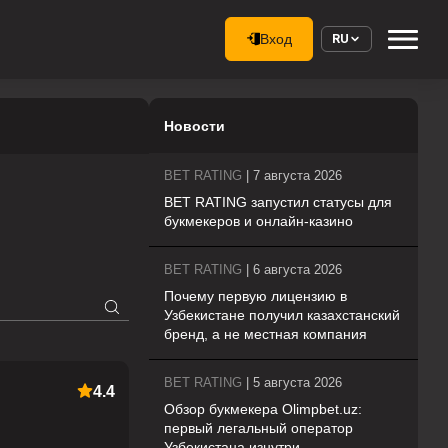
Россия
Вход
RU
Казахстан
Узбекистан
Новости
Беларусь
BET RATING
| 7 августа 2026
Украина
BET RATING запустил статусы для
букмекеров и онлайн-казино
Международные
BET RATING
| 6 августа 2026
Лучшие БК
Почему первую лицензию в
Узбекистане получил казахстанский
Казино
бренд, а не местная компания
Новости
BET RATING
| 5 августа 2026
4.4
Обзор букмекера Olimpbet.uz:
первый легальный оператор
Узбекистана изнутри