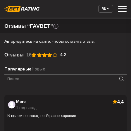
RU
Отзывы “FAVBET”
Авторизуйтесь
на сайте, чтобы оставить отзыв.
Отзывы
16
4.2
Популярные
Новые
Merc
4.4
1 год назад
В целом неплохо, по Украине хорошие.