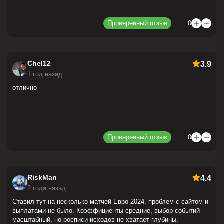
Проверенный отзыв
0
Chel12
3.9
1 год назад
отлично
Проверенный отзыв
0
RiskMan
4.4
2 года назад
Ставил тут на несколько матчей Евро-2024, проблем с сайтом и
выплатами не было. Коэффициенты средние, выбор событий
масштабный, но росписи исходов не хватает глубины.