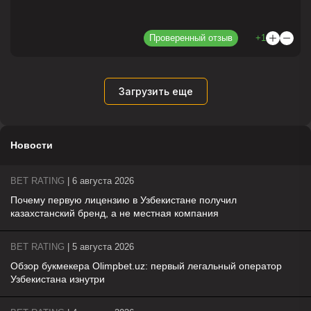
Проверенный отзыв
+1
Загрузить еще
Новости
BET RATING
| 6 августа 2026
Почему первую лицензию в Узбекистане получил
казахстанский бренд, а не местная компания
BET RATING
| 5 августа 2026
Обзор букмекера Olimpbet.uz: первый легальный оператор
Узбекистана изнутри