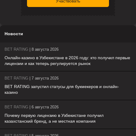
Участвовать
Новости
BET RATING
| 8 августа 2026
Онлайн-казино в Узбекистане в 2026 году: кто получил первые
лицензии и как теперь регулируется рынок
BET RATING
| 7 августа 2026
BET RATING запустил статусы для букмекеров и онлайн-
казино
BET RATING
| 6 августа 2026
Почему первую лицензию в Узбекистане получил
казахстанский бренд, а не местная компания
BET RATING
| 5 августа 2026