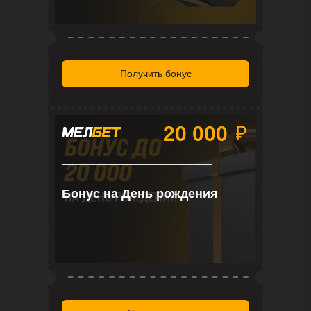
Получить бонус
20 000
___________________________
Бонус на День рождения