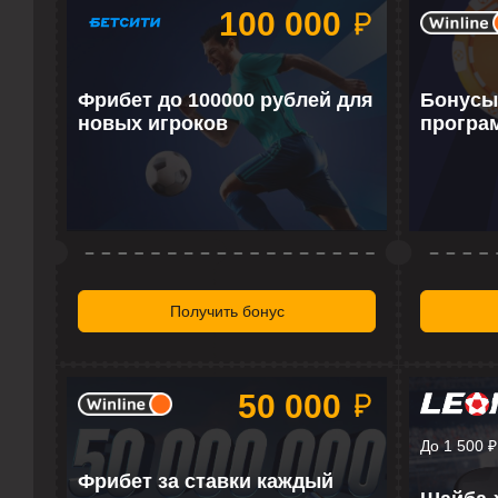
100 000
Фрибет до 100000 рублей для
Бонусы 
новых игроков
програ
Получить бонус
50 000
До 1 500 
Фрибет за ставки каждый