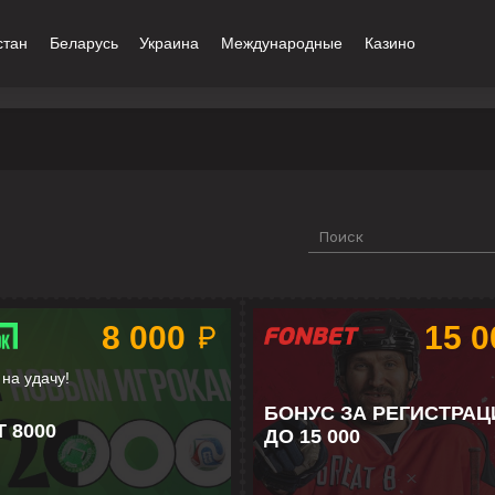
стан
Беларусь
Украина
Международные
Казино
8 000
15 0
 на удачу!
БОНУС ЗА РЕГИСТРА
 8000
ДО 15 000