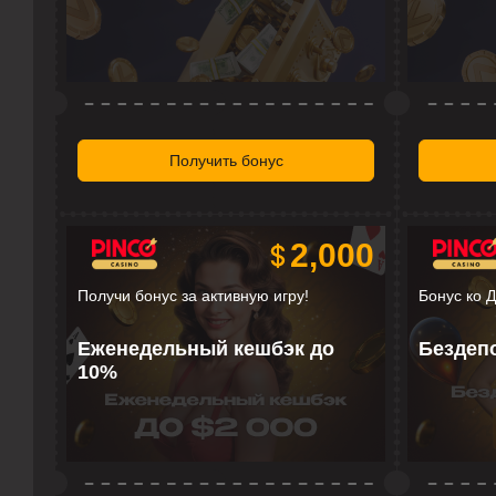
Получить бонус
2,000
Получи бонус за активную игру!
Бонус ко 
Еженедельный кешбэк до
Бездеп
10%