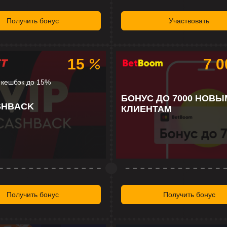
Получить бонус
Участвовать
15
7 0
 кешбэк до 15%
БОНУС ДО 7000 НОВЫ
SHBACK
КЛИЕНТАМ
Получить бонус
Получить бонус