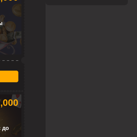
ы
,000
 до