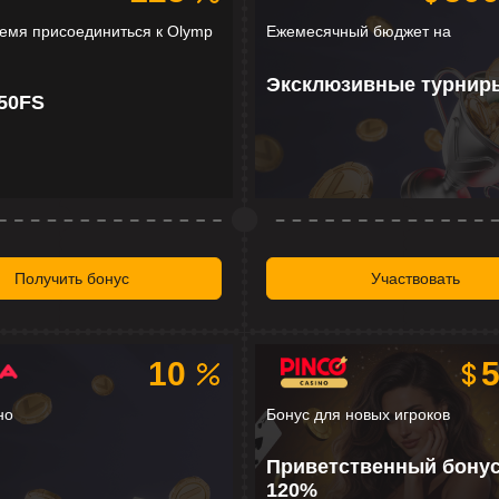
емя присоединиться к Olymp
Ежемесячный бюджет на
Эксклюзивные турнир
50FS
Получить бонус
Участвовать
10
5
но
Бонус для новых игроков
Приветственный бонус
120%