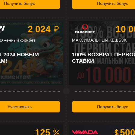
Получить бонус
Получить бонус
2 024
10 0
аряженный фрибет
МАКСИМАЛЬНЫЙ КЕШБЭК
Т 2024 НОВЫМ
100% ВОЗВРАТ ПЕРВО
АМ!
СТАВКИ
Участвовать
Получить бонус
125
500