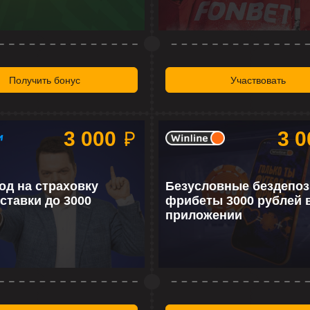
Получить бонус
Участвовать
3 000
3 0
од на страховку
Безусловные бездепо
ставки до 3000
фрибеты 3000 рублей 
приложении